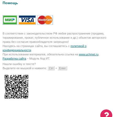
Помощь
В соответствии с законодательством РФ любое распространение (продажа,
тиражирование, прокат, публичное использование и др.) объектов авторского
права без согласия правообладателя запрещено!
Находясь на страницах сайта, вы соглашаетесь с
политикой о
конфиденциальности
.
При использовании материалов, обязательна ссылка на
www.uchmet.ru
.
Разработка сайта
– Модуль Код ИТ.
Нашли ошибку в тексте?
Выделите ее мышкой и нажмите:
Ctrl
+
Enter