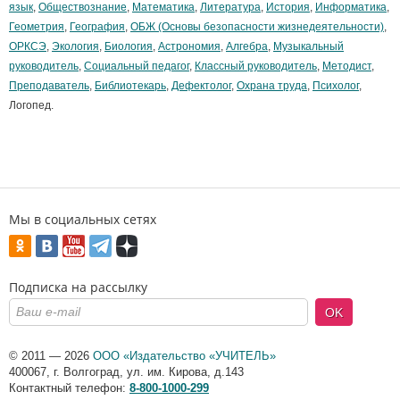
язык
,
Обществознание
,
Математика
,
Литература
,
История
,
Информатика
,
Геометрия
,
География
,
ОБЖ (Основы безопасности жизнедеятельности)
,
ОРКСЭ
,
Экология
,
Биология
,
Астрономия
,
Алгебра
,
Музыкальный
руководитель
,
Социальный педагог
,
Классный руководитель
,
Методист
,
Преподаватель
,
Библиотекарь
,
Дефектолог
,
Охрана труда
,
Психолог
,
Логопед.
Мы в социальных сетях
Подписка на рассылку
OK
© 2011 — 2026
ООО «Издательство «УЧИТЕЛЬ»
400067
,
г. Волгоград
,
ул. им. Кирова, д.143
Контактный телефон:
8-800-1000-299