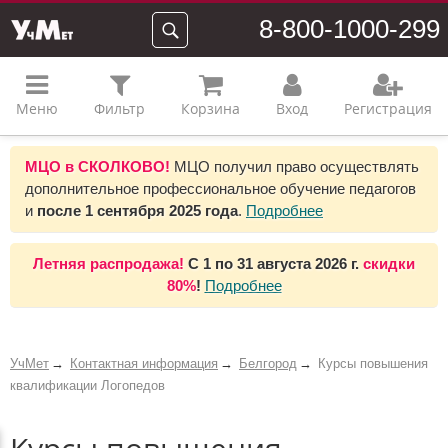
8-800-1000-299
Меню
Фильтр
Корзина
Вход
Регистрация
МЦО в СКОЛКОВО!
МЦО получил право осуществлять
дополнительное профессиональное обучение педагогов
и
после 1 сентября 2025 года
.
Подробнее
Летняя распродажа!
С 1 по 31 августа 2026 г.
скидки
80%
!
Подробнее
УчМет
Контактная информация
Белгород
Курсы повышения
квалификации Логопедов