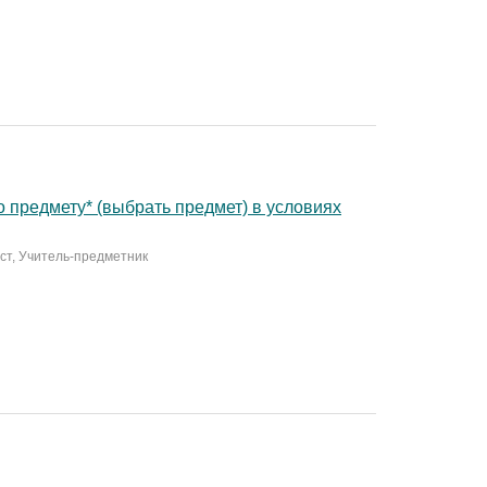
 предмету* (выбрать предмет) в условиях
ист, Учитель-предметник