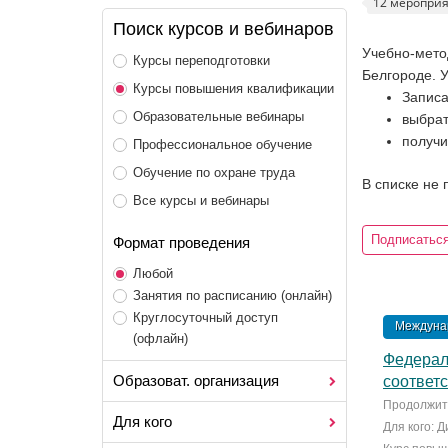
12 меропри
Поиск курсов и вебинаров
Учебно-мето
Курсы переподготовки
Белгороде. У
Курсы повышения квалификации
Записа
Образовательные вебинары
выбрат
получи
Профессиональное обучение
Обучение по охране труда
В списке не
Все курсы и вебинары
Подписаться
Формат проведения
Любой
Занятия по расписанию (онлайн)
Круглосуточный доступ
Междунар
(офлайн)
Федерал
Образоват. организация
соответс
Продолжите
Для кого
Для кого: 