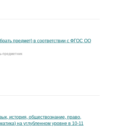
брать предмет) в соответствии с ФГОС ОО
ль-предметник
зык, история, обществознание, право,
матика) на углубленном уровне в 10-11