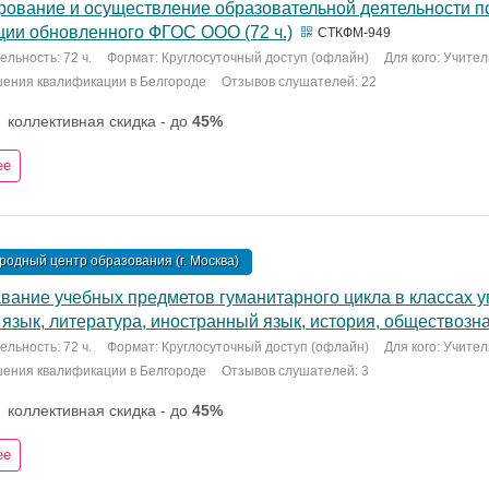
рование и осуществление образовательной деятельности по
ции обновленного ФГОС ООО (72 ч.)
СТКФМ-949
льность: 72 ч.
Формат: Круглосуточный доступ (офлайн)
Для кого: Учите
шения квалификации в Белгороде
Отзывов слушателей: 22
коллективная скидка - до
45%
ее
одный центр образования (г. Москва)
вание учебных предметов гуманитарного цикла в классах у
 язык, литература, иностранный язык, история, обществознан
льность: 72 ч.
Формат: Круглосуточный доступ (офлайн)
Для кого: Учите
шения квалификации в Белгороде
Отзывов слушателей: 3
коллективная скидка - до
45%
ее