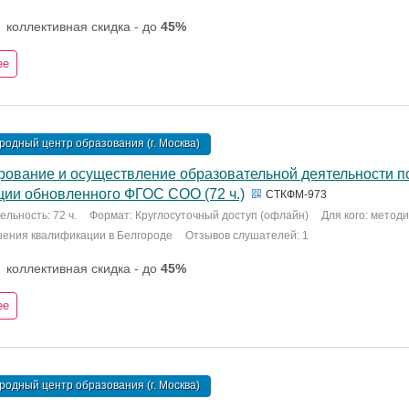
коллективная скидка - до
45%
ее
одный центр образования (г. Москва)
рование и осуществление образовательной деятельности по
ции обновленного ФГОС СОО (72 ч.)
СТКФМ-973
льность: 72 ч.
Формат: Круглосуточный доступ (офлайн)
Для кого: метод
шения квалификации в Белгороде
Отзывов слушателей: 1
коллективная скидка - до
45%
ее
одный центр образования (г. Москва)