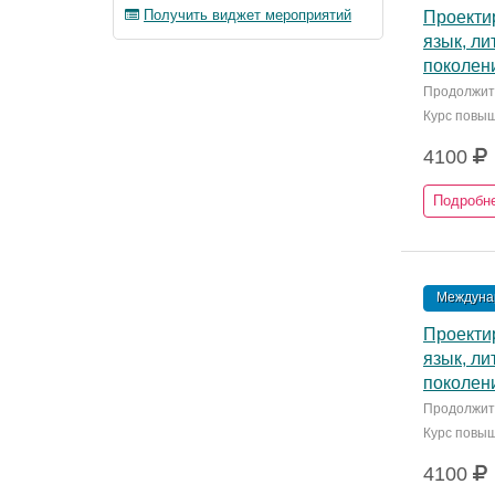
Получить виджет мероприятий
Проекти
язык, л
поколени
Продолжите
Курс повы
4100
Подробн
Междунар
Проекти
язык, л
поколени
Продолжите
Курс повы
4100