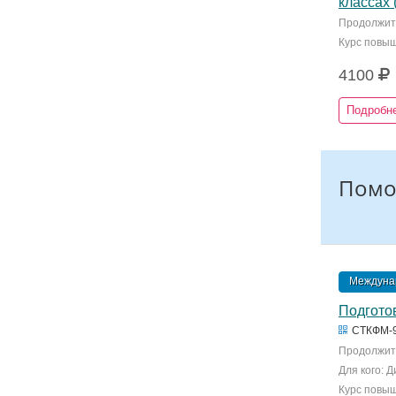
классах (
Продолжите
Курс повы
4100
Подробн
Помо
Междунар
Подготов
СТКФМ-
Продолжите
Для кого: 
Курс повы