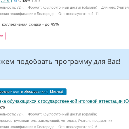
72 ч.)
СТКФМ-1019
льность: 72 ч.
Формат: Круглосуточный доступ (офлайн)
Для кого: Учите
шения квалификации в Белгороде
Отзывов слушателей: 11
коллективная скидка - до
45%
ее
жем подобрать программу для Вас!
одный центр образования (г. Москва)
ка обучающихся к государственной итоговой аттестации (ОГ
979
льность: 72 ч.
Формат: Круглосуточный доступ (офлайн)
Директор, руководитель, заведующий, методист, Учитель-предметник
шения квалификации в Белгороде
Отзывов слушателей: 6