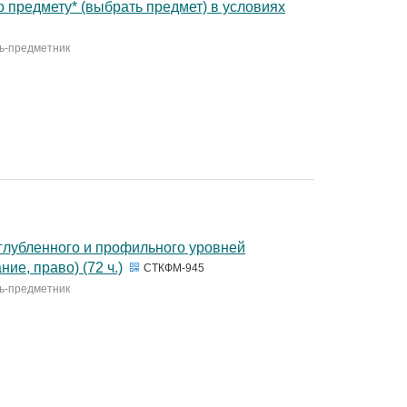
 предмету* (выбрать предмет) в условиях
ль-предметник
глубленного и профильного уровней
ие, право) (72 ч.)
СТКФМ-945
ль-предметник