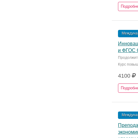
Подробн
Междунар
Инновац
и ФГОС С
Продолжите
Курс повы
4100
Подробн
Междунар
Преподав
экономик