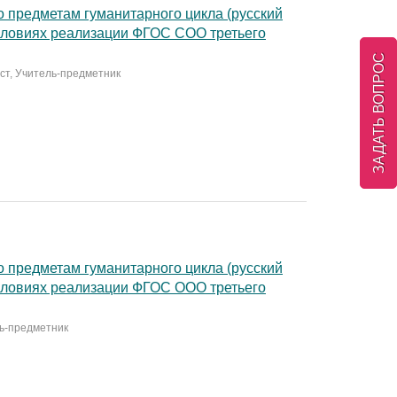
 предметам гуманитарного цикла (русский
условиях реализации ФГОС СОО третьего
ЗАДАТЬ ВОПРОС
ист, Учитель-предметник
 предметам гуманитарного цикла (русский
условиях реализации ФГОС ООО третьего
ль-предметник