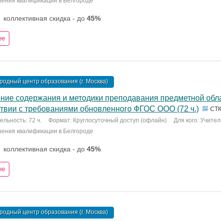
шения квалификации в Белгороде
коллективная скидка - до
45%
ее
одный центр образования (г. Москва)
ние содержания и методики преподавания предметной обла
ствии с требованиями обновленного ФГОС ООО (72 ч.)
СТК
льность: 72 ч.
Формат: Круглосуточный доступ (офлайн)
Для кого: Учите
шения квалификации в Белгороде
коллективная скидка - до
45%
ее
одный центр образования (г. Москва)