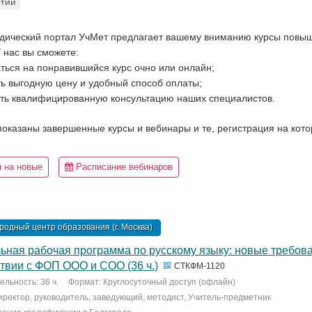
ятий
дический портал УчМет предлагает вашему вниманию курсы повыш
 нас вы сможете:
ться на понравившийся курс очно или онлайн;
ь выгодную цену и удобный способ оплаты;
ть квалифицированную консультацию наших специалистов.
 показаны завершенные курсы и вебинары и те, регистрация на кот
 на новые
Расписание вебинаров
одный центр образования (г. Москва)
ьная рабочая программа по русскому языку: новые требов
твии с ФОП ООО и СОО (36 ч.)
СТКФМ-1120
льность: 36 ч.
Формат: Круглосуточный доступ (офлайн)
Директор, руководитель, заведующий, методист, Учитель-предметник