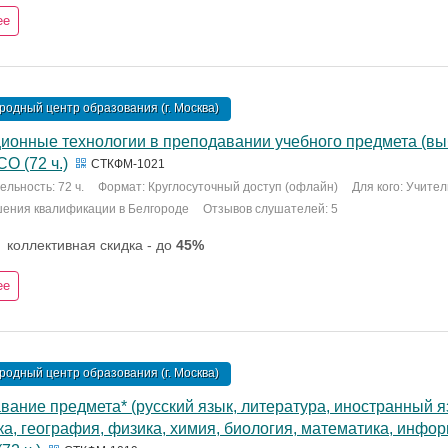
ее
одный центр образования (г. Москва)
ионные технологии в преподавании учебного предмета (вы
О (72 ч.)
СТКФМ-1021
льность: 72 ч.
Формат: Круглосуточный доступ (офлайн)
Для кого: Учите
шения квалификации в Белгороде
Отзывов слушателей: 5
коллективная скидка - до
45%
ее
одный центр образования (г. Москва)
ание предмета* (русский язык, литература, иностранный я
а, география, физика, химия, биология, математика, инфор