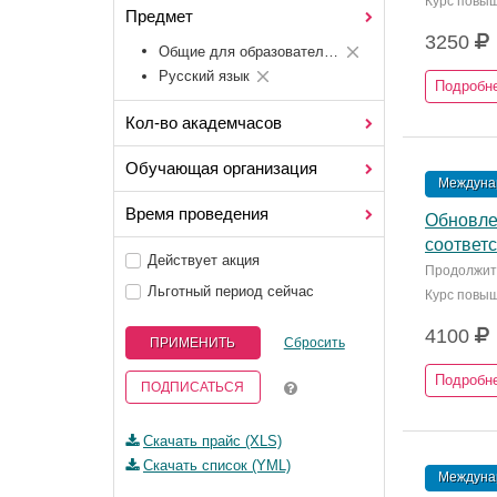
Курс повы
Предмет
3250
Общие для образовательных областей
Русский язык
Подробн
Кол-во академчасов
Обучающая организация
Междунар
Время проведения
Обновле
соответ
Действует акция
Продолжите
Льготный период сейчас
Курс повы
4100
ПРИМЕНИТЬ
Сбросить
Подробн
ПОДПИСАТЬСЯ
Скачать прайс (XLS)
Скачать список (YML)
Междунар