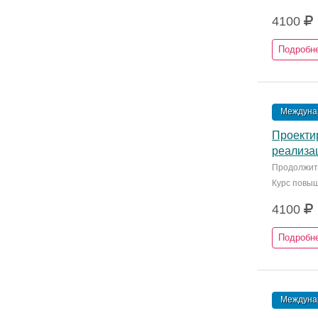
4100
Подробн
Междунар
Проекти
реализа
Продолжите
Курс повы
4100
Подробн
Междунар