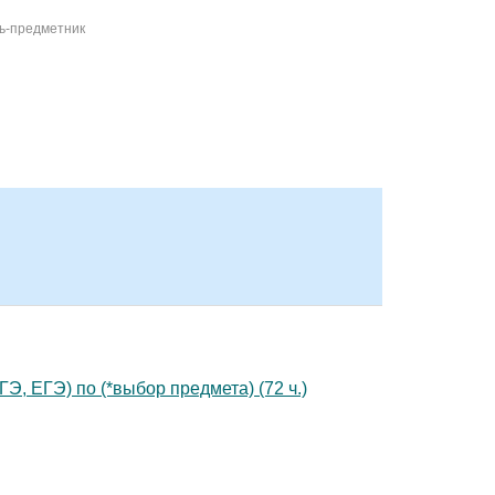
ль-предметник
Э, ЕГЭ) по (*выбор предмета) (72 ч.)