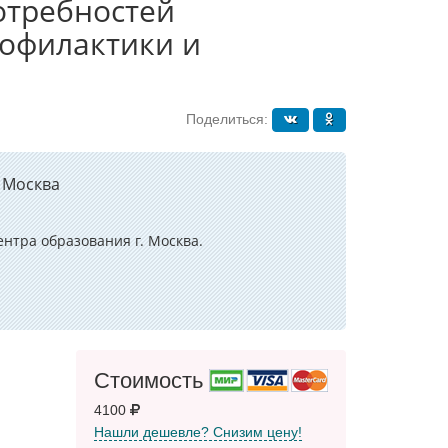
отребностей
рофилактики и
Поделиться:
 Москва
нтра образования г. Москва.
Стоимость
4100
Нашли дешевле? Снизим цену!