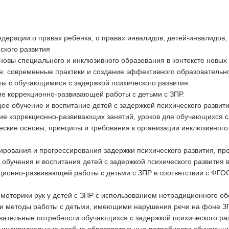
едерации о правах ребенка, о правах инвалидов, детей-инвалидов
еского развития
новы специального и инклюзивного образования в контексте новых
е: современные практики и создание эффективного образовательно
ты с обучающимися с задержкой психического развития
ие коррекционно-развивающей работы с детьми с ЗПР.
ее обучение и воспитание детей с задержкой психического развит
ие коррекционно-развивающих занятий, уроков для обучающихся с 
ческие основы, принципы и требования к организации инклюзивног
ирования и прогрессирования задержки психического развития, пр
 обучения и воспитания детей с задержкой психического развития 
ционно-развивающей работы с детьми с ЗПР в соответствии с ФГ
 моторики рук у детей с ЗПР с использованием нетрадиционного о
и методы работы с детьми, имеющими нарушения речи на фоне ЗП
вательные потребности обучающихся с задержкой психического ра