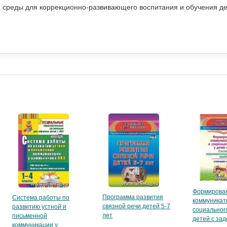
 среды для коррекционно-развивающего воспитания и обучения дет
Формирова
Программа развития
Система работы по
коммуникат
связной речи детей 5-7
развитию устной и
социальног
лет
письменной
детей с за
коммуникации у