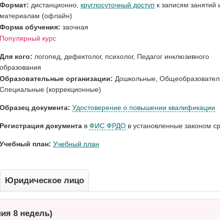
Формат:
дистанционно,
круглосуточный доступ
к записям занятий 
материалам (офлайн)
Форма обучения:
заочная
Популярный курс
Для кого:
логопед, дефектолог
,
психолог
,
Педагог инклюзивного
образования
Образовательные организации:
Дошкольные
,
Общеобразовател
Специальные (коррекционные)
Образец документа:
Удостоверение о повышении квалификации
Регистрация документа
в
ФИС ФРДО
в установленные законом с
Учебный план:
Учебный план
Юридическое лицо
ния 8 недель)