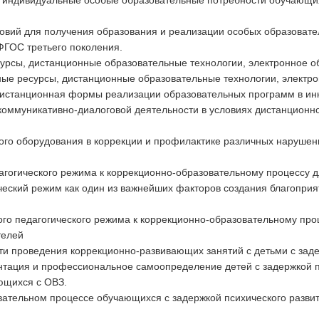
 индивидуальные особые образовательные потребности обучающихс
ловий для получения образования и реализации особых образоват
ФГОС третьего поколения.
урсы, дистанционные образовательные технологии, электронное о
ые ресурсы, дистанционные образовательные технологии, электро
 дистанционная формы реализации образовательных программ в ин
 коммуникативно-диалоговой деятельности в условиях дистанционн
ного оборудования в коррекции и профилактике различных наруше
дагогического режима к коррекционно-образовательному процессу 
ческий режим как один из важнейших факторов создания благоприя
ого педагогического режима к коррекционно-образовательному про
телей
ти проведения коррекционно-развивающих занятий с детьми с заде
тация и профессиональное самоопределение детей с задержкой пс
ющихся с ОВЗ.
вательном процессе обучающихся с задержкой психического разви