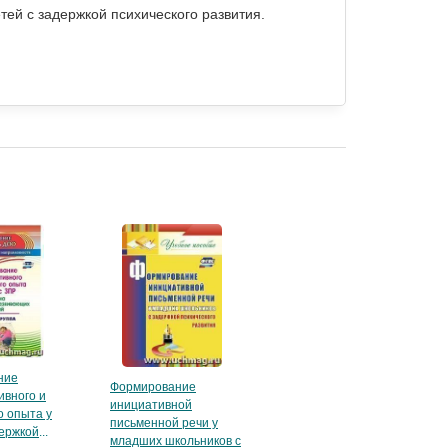
ей с задержкой психического развития.
ние
Формирование
ивного и
инициативной
о опыта у
письменной речи у
держкой
младших школьников с