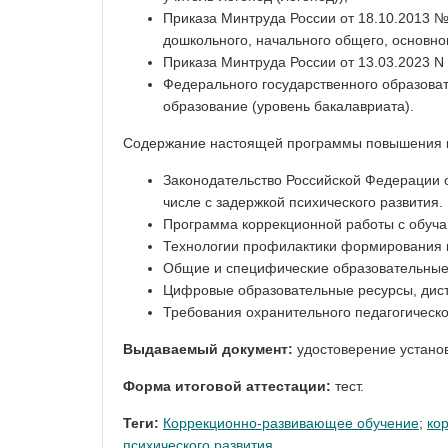
Приказа Минтруда России от 18.10.2013 №
дошкольного, начального общего, основног
Приказа Минтруда России от 13.03.2023 N
Федерального государственного образоват
образование (уровень бакалавриата).
Содержание настоящей программы повышения к
Законодательство Российской Федерации о
числе с задержкой психического развития.
Программа коррекционной работы с обуча
Технологии профилактики формирования и
Общие и специфические образовательные 
Цифровые образовательные ресурсы, дист
Требования охранительного педагогическ
Выдаваемый документ:
удостоверение устано
Форма итоговой аттестации:
тест.
Теги:
Коррекционно-развивающее обучение
;
ко
психического развития
.