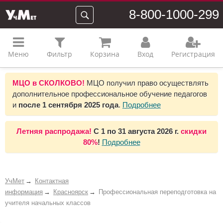
8-800-1000-299
Меню
Фильтр
Корзина
Вход
Регистрация
МЦО в СКОЛКОВО!
МЦО получил право осуществлять
дополнительное профессиональное обучение педагогов
и
после 1 сентября 2025 года
.
Подробнее
Летняя распродажа!
С 1 по 31 августа 2026 г.
скидки
80%
!
Подробнее
УчМет
Контактная
информация
Красноярск
Профессиональная переподготовка на
учителя начальных классов