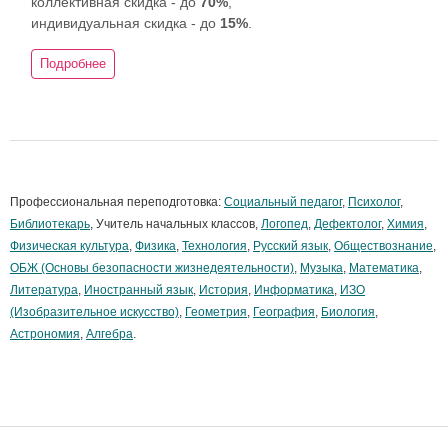
коллективная скидка - до
70%
,
индивидуальная скидка - до
15%
.
Подробнее
Профессиональная переподготовка:
Социальный педагог
,
Психолог
,
Библиотекарь
, Учитель начальных классов,
Логопед
,
Дефектолог
,
Химия
,
Физическая культура
,
Физика
,
Технология
,
Русский язык
,
Обществознание
,
ОБЖ (Основы безопасности жизнедеятельности)
,
Музыка
,
Математика
,
Литература
,
Иностранный язык
,
История
,
Информатика
,
ИЗО
(Изобразительное искусство)
,
Геометрия
,
География
,
Биология
,
Астрономия
,
Алгебра
.