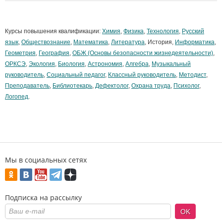
Курсы повышения квалификации:
Химия
,
Физика
,
Технология
,
Русский
язык
,
Обществознание
,
Математика
,
Литература
, История,
Информатика
,
Геометрия
,
География
,
ОБЖ (Основы безопасности жизнедеятельности)
,
ОРКСЭ
,
Экология
,
Биология
,
Астрономия
,
Алгебра
,
Музыкальный
руководитель
,
Социальный педагог
,
Классный руководитель
,
Методист
,
Преподаватель
,
Библиотекарь
,
Дефектолог
,
Охрана труда
,
Психолог
,
Логопед
.
Мы в социальных сетях
Подписка на рассылку
OK