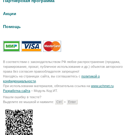
Партнерская программа
Акции
Помощь
В соответствии с законодательством РФ любое распространение (продажа,
тиражирование, прокат, публичное использование и др.) объектов авторского
права без согласия правообладателя запрещено!
Находясь на страницах сайта, вы соглашаетесь с
политикой о
конфиденциальности
.
При использовании материалов, обязательна ссылка на
www.uchmet.ru
.
Разработка сайта
– Модуль Код ИТ.
Нашли ошибку в тексте?
Выделите ее мышкой и нажмите:
Ctrl
+
Enter