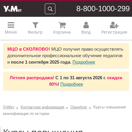
8-800-1000-299
Меню
Фильтр
Корзина
Вход
Регистрация
МЦО в СКОЛКОВО!
МЦО получил право осуществлять
дополнительное профессиональное обучение педагогов
и
после 1 сентября 2025 года
.
Подробнее
Летняя распродажа!
С 1 по 31 августа 2026 г.
скидки
80%
!
Подробнее
УчМет
Контактная информация
Оренбург
Курсы повышения
квалификации по истории