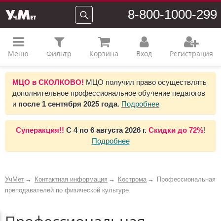
8-800-1000-299
Меню
Фильтр
Корзина
Вход
Регистрация
МЦО в СКОЛКОВО!
МЦО получил право осуществлять
дополнительное профессиональное обучение педагогов
и
после 1 сентября 2025 года
.
Подробнее
Суперакция!!
С
4 по 6 августа 2026 г.
Скидки до
72%
!
Подробнее
УчМет
Контактная информация
Кострома
Профессиональная
преподавателей по физической культуре