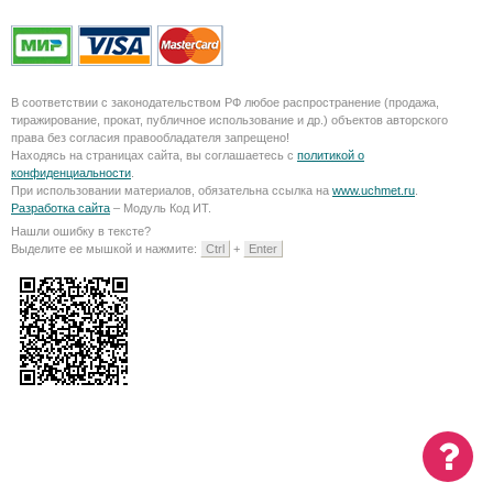
В соответствии с законодательством РФ любое распространение (продажа,
тиражирование, прокат, публичное использование и др.) объектов авторского
права без согласия правообладателя запрещено!
Находясь на страницах сайта, вы соглашаетесь с
политикой о
конфиденциальности
.
При использовании материалов, обязательна ссылка на
www.uchmet.ru
.
Разработка сайта
– Модуль Код ИТ.
Нашли ошибку в тексте?
Выделите ее мышкой и нажмите:
Ctrl
+
Enter