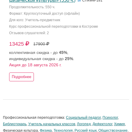
физической культуры» (550 ч.)
СПКФМ-181
Продолжительность: 550 ч.
Формат: Круглосуточный доступ (офлайн)
Для кого: Учитель-предметник
Курс профессиональной переподготовки в Костроме
Отзывов слушателей: 2
13425
17900
коллективная скидка - до
45%
,
индивидуальная скидка - до
25%
.
Акция до 18 августа 2026 г.
Подробнее
Профессиональная переподготовка:
Социальный педагог
,
Психолог
,
Библиотекарь
,
Учитель начальных классов
,
Логопед
,
Дефектолог
,
Химия
,
Физическая культура,
Физика
,
Технология
,
Русский язык
,
Обществознание
,