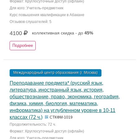
Формат: Круглосуточный доступ (офлайн)
Для кого: Учитель-предметник
Курс повышения квалификации в Абакане
Отзывов слушателей: 5
4100
коллективная скидка - до
45%
Подробнее
Международный центр образования (г. Москва)
Преподавание предмета* (русский язык,
литература, иностранный язык, история,
обществознание, право, экономика, география,
физика, химия, биология, математика,
информатика) на углубленном уровне в 10-11
классах (72 ч.)
СТКФМ-1019
Продолжительность: 72 ч.
Формат: Круглосуточный доступ (офлайн)
Для кого: Учитель-предметник