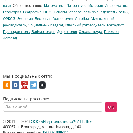
язык
, Обществознание,
Математика
,
Литература
,
История
,
Информатика
,
Геометрия
,
География
,
ОБЖ (Основы безопасности жизнедеятельности)
,
ОРКСЭ
,
Экология
,
Биология
,
Астрономия
,
Алгебра
,
Музыкальный
руководитель
,
Социальный педагог
,
Классный руководитель
,
Методист
,
Преподаватель
,
Библиотекарь
,
Дефектолог
,
Охрана труда
,
Психолог
,
Логопед
.
Мы в социальных сетях
Подписка на рассылку
OK
© 2011 — 2026
ООО «Издательство «УЧИТЕЛЬ»
400067
,
г. Волгоград
,
ул. им. Кирова, д.143
Контактный телефон:
8-800-1000-299