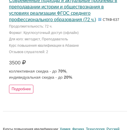
Современные подходы и актуальные проблемы в
преподавании истории и обществознания в
условиях реализации ФГОС среднего
профессионального образования (72 ч.)
СТКФ-637
Продолжительность: 72 ч.
Формат: Круглосуточный доступ (офлайн)
Для кого: методист, Преподаватель
Курс повышения квалификации в Абакане
Отзывов слушателей: 2
3500
коллективная скидка - до
70%
,
индивидуальная скидка - до
20%
.
Подробнее
Курсы повышения квалификации:
Химия
,
Физика
,
Технология
,
Русский