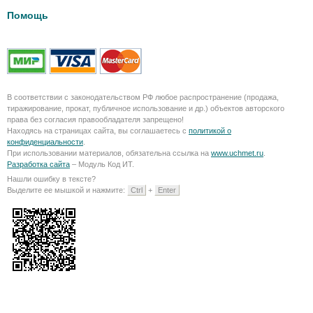
Помощь
В соответствии с законодательством РФ любое распространение (продажа,
тиражирование, прокат, публичное использование и др.) объектов авторского
права без согласия правообладателя запрещено!
Находясь на страницах сайта, вы соглашаетесь с
политикой о
конфиденциальности
.
При использовании материалов, обязательна ссылка на
www.uchmet.ru
.
Разработка сайта
– Модуль Код ИТ.
Нашли ошибку в тексте?
Выделите ее мышкой и нажмите:
Ctrl
+
Enter