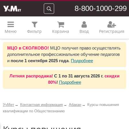
8-800-1000-299
Меню
Фильтр
Корзина
Вход
Регистрация
МЦО в СКОЛКОВО!
МЦО получил право осуществлять
дополнительное профессиональное обучение педагогов
и
после 1 сентября 2025 года
.
Подробнее
Летняя распродажа!
С 1 по 31 августа 2026 г.
скидки
80%
!
Подробнее
УчМет
Контактная информация
Абакан
Курсы повышения
квалификации по Обществознанию