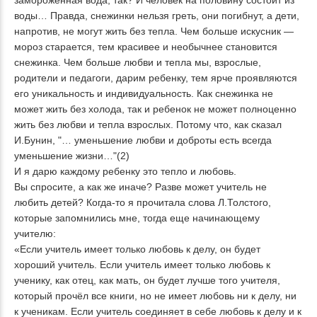
замороженная вода, так? И человек на половину состоит из
воды… Правда, снежинки нельзя греть, они погибнут, а дети,
напротив, не могут жить без тепла. Чем больше искусник —
мороз старается, тем красивее и необычнее становится
снежинка. Чем больше любви и тепла мы, взрослые,
родители и педагоги, дарим ребенку, тем ярче проявляются
его уникальность и индивидуальность. Как снежинка не
может жить без холода, так и ребенок не может полноценно
жить без любви и тепла взрослых. Потому что, как сказал
И.Бунин, "… уменьшение любви и доброты есть всегда
уменьшение жизни…"(2)
И я дарю каждому ребенку это тепло и любовь.
Вы спросите, а как же иначе? Разве может учитель не
любить детей? Когда-то я прочитала слова Л.Толстого,
которые запомнились мне, тогда еще начинающему
учителю:
«Если учитель имеет только любовь к делу, он будет
хороший учитель. Если учитель имеет только любовь к
ученику, как отец, как мать, он будет лучше того учителя,
который прочёл все книги, но не имеет любовь ни к делу, ни
к ученикам. Если учитель соединяет в себе любовь к делу и к