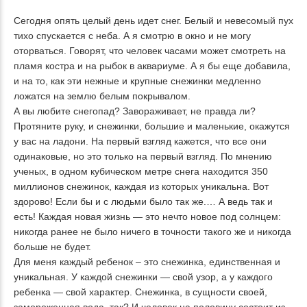
Сегодня опять целый день идет снег. Белый и невесомый пух
тихо спускается с неба. А я смотрю в окно и не могу
оторваться. Говорят, что человек часами может смотреть на
пламя костра и на рыбок в аквариуме. А я бы еще добавила,
и на то, как эти нежные и крупные снежинки медленно
ложатся на землю белым покрывалом.
А вы любите снегопад? Завораживает, не правда ли?
Протяните руку, и снежинки, большие и маленькие, окажутся
у вас на ладони. На первый взгляд кажется, что все они
одинаковые, но это только на первый взгляд. По мнению
ученых, в одном кубическом метре снега находится 350
миллионов снежинок, каждая из которых уникальна. Вот
здорово! Если бы и с людьми было так же.… А ведь так и
есть! Каждая новая жизнь — это нечто новое под солнцем:
никогда ранее не было ничего в точности такого же и никогда
больше не будет.
Для меня каждый ребенок – это снежинка, единственная и
уникальная. У каждой снежинки — свой узор, а у каждого
ребенка — свой характер. Снежинка, в сущности своей,