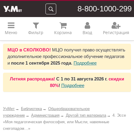
8-800-1000-299
Меню
Фильтр
Корзина
Вход
Регистрация
МЦО в СКОЛКОВО!
МЦО получил право осуществлять
дополнительное профессиональное обучение педагогов
и
после 1 сентября 2025 года
.
Подробнее
Летняя распродажа!
С 1 по 31 августа 2026 г.
скидки
80%
!
Подробнее
УчМет
Библиотека
Общеобразовательное
учреждение
Администрация
Другой тип материала
4. Эссе
«Моя педагогическая философия, или Мысли, навеянные
снегопадом…»