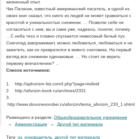
жизненный опыт.
Чак Паланик, известный американский писатель, в одной из
своих книг сказал, что никто из людей не может сравниться с
красотой и уникальностью снежинки. … Позволю себе не
согласиться с ним, вы и сами уже, надеюсь, поняли, почему.
…С неба тихо и плавно спускается невесомый белый пух.
Снегопад завораживает, можно любоваться, любоваться и не
заметить, как он превратился в живого снеговика. На первый
взгляд все снежинки одинаковые. … Но стоит ли верить
первому впечатлению? ...
Список источников:
1. http://aphorism-list.com/t.php?page=individ
2. http://aforizm-book.ru/archives/2331
3.
http://www.slovonevorobei.ru/aforizm/tema_aforizm_233_1.shtml
Размещено в разделе:
Общеобразовательное учреждение
Администрация
Другой тип материала
Теги:
оу
,
руководитель
,
другой тип материала