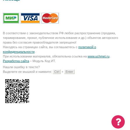
В соответствии с законодательством РФ любое распространение (продажа,
тиражирование, прокат, публичное использование и др.) объектов авторского
права без согласия правообладателя запрещено!
Находясь на страницах сайта, вы соглашаетесь с
политикой о
конфиденциальности
.
При использовании материалов, обязательна ссылка на
www.uchmet.ru
.
Разработка сайта
– Модуль Код ИТ.
Нашли ошибку в тексте?
Выделите ее мышкой и нажмите:
Ctrl
+
Enter