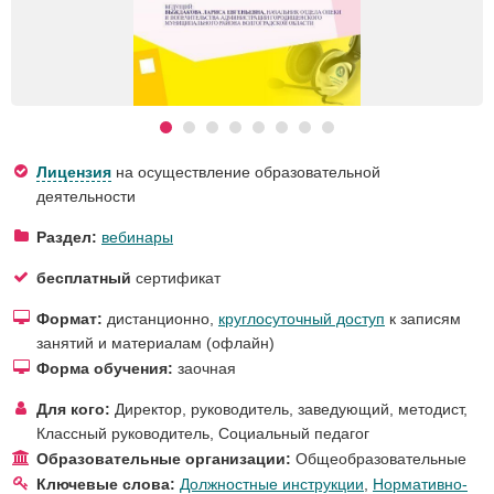
Лицензия
на осуществление образовательной
деятельности
Раздел:
вебинары
бесплатный
сертификат
Формат:
дистанционно,
круглосуточный доступ
к записям
занятий и материалам (офлайн)
Форма обучения:
заочная
Для кого:
Директор, руководитель, заведующий
,
методист
,
Классный руководитель
,
Социальный педагог
Образовательные организации:
Общеобразовательные
Ключевые слова:
Должностные инструкции
,
Нормативно-