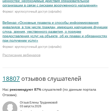
ценностей: необходимые действия образовательной
организации в связи с рисками вооруженного нападения»
Формат: круглосуточный доступ (офлайн)
Вебинар «Основные правила и способы информирования
инвалидов, в том числе граждан, имеющих нарушение функции
слуха, зрения, умственного развития, о порядке
предоставления услуг на объекте, об их правах и обязанностях
при получении услуг»
Формат: круглосуточный доступ (офлайн)
Расписание вебинаров
18807
отзывов слушателей
Нас
рекомендуют 87%
слушателей (по данным портала
Отзовик).
Отзыв Елены Трудниковой
03 августа 2026