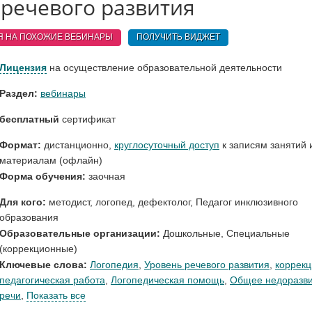
речевого развития
Я НА ПОХОЖИЕ
ВЕБИНАРЫ
ПОЛУЧИТЬ ВИДЖЕТ
Лицензия
на осуществление образовательной деятельности
Раздел:
вебинары
бесплатный
сертификат
Формат:
дистанционно,
круглосуточный доступ
к записям занятий 
материалам (офлайн)
Форма обучения:
заочная
Для кого:
методист
,
логопед, дефектолог
,
Педагог инклюзивного
образования
Образовательные организации:
Дошкольные
,
Специальные
(коррекционные)
Ключевые слова:
Логопедия
,
Уровень речевого развития
,
коррекц
педагогическая работа
,
Логопедическая помощь
,
Общее недоразв
речи
,
Показать все