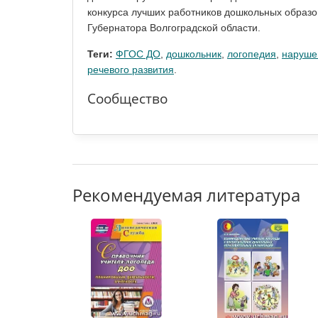
конкурса лучших работников дошкольных образо
Губернатора Волгоградской области.
Теги:
ФГОС ДО
,
дошкольник
,
логопедия
,
наруше
речевого развития
.
Сообщество
Рекомендуемая литература