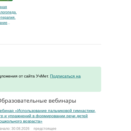
нная
 логопеда.
терапия.
ание
дложения от сайта УчМет.
Подписаться на
Образовательные вебинары
ебинар «Использование пальчиковой гимнастики,
гр и упражнений в формировании речи детей
ошкольного возраста»
ачало: 30.08.2026
предстоящее