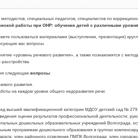
методистов, специальных педагогов, специалистов по коррекционн
ческой работы при ОНР: обучение детей с различными уровня
можете пользоваться материалами (выступление, презентация) круг
ресующие вас вопросы.
ятие «уровень речевого развития», а также познакомятся с метод
расстройства.
ния следующие
вопросы
:
чевого развития.
аботы на каждом уровне общего недоразвития речи.
опед высшей квалификационной категории МДОУ детский сад № 279 
ведения оценки результатов профессиональной деятельности; руко
ипальных дошкольных образовательных учреждений Волгограда, о
ьным программам дошкольного образования в группах компенсир
арата; член районного отделения ПМПК Волгограда; член городск