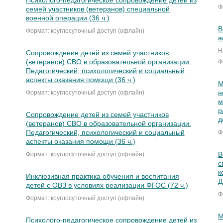
Психолого-педагогическое сопровождение детей из
Ф
семей участников (ветеранов) специальной
военной операции (36 ч.)
В
Формат: круглосуточный доступ (офлайн)
а
Н
Сопровождение детей из семей участников
(ветеранов) СВО в образовательной организации.
Ф
Педагогический, психологический и социальный
аспекты оказания помощи (36 ч.)
М
н
Формат: круглосуточный доступ (офлайн)
м
р
Сопровождение детей из семей участников
д
(ветеранов) СВО в образовательной организации.
Педагогический, психологический и социальный
Ф
аспекты оказания помощи (36 ч.)
В
Формат: круглосуточный доступ (офлайн)
с
к
Инклюзивная практика обучения и воспитания
Д
детей с ОВЗ в условиях реализации ФГОС (72 ч.)
Ф
Формат: круглосуточный доступ (офлайн)
М
Психолого-педагогическое сопровождение детей из