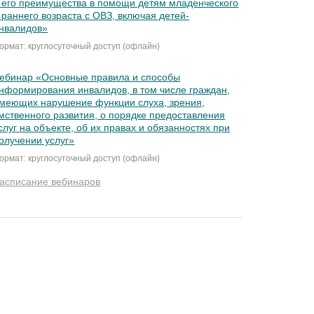
 его преимущества в помощи детям младенческого
 раннего возраста с ОВЗ, включая детей-
нвалидов»
ормат: круглосуточный доступ (офлайн)
ебинар «Основные правила и способы
нформирования инвалидов, в том числе граждан,
меющих нарушение функции слуха, зрения,
мственного развития, о порядке предоставления
слуг на объекте, об их правах и обязанностях при
олучении услуг»
ормат: круглосуточный доступ (офлайн)
асписание вебинаров