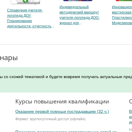
Индивидуальный
Инновацио
Справочник учителя-
методический маршрут
мастерская
логопеда ДОУ.
учителя-логопеда ДОО:
Пластилино
Планирование
журнал для
Моделиров
деятельности, отчетность
инары
ы со схожей тематикой и будете вовремя получать актуальные пре
Курсы повышения квалификации
Оказание первой помощи пострадавшим (32 ч.)
В
и
Формат: круглосуточный доступ (офлайн)
д
Н