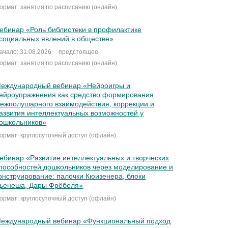
ормат: занятия по расписанию (онлайн)
ебинар «Роль библиотеки в профилактике
социальных явлений в обществе»
ачало: 31.08.2026
предстоящее
ормат: занятия по расписанию (онлайн)
еждународный вебинар «Нейроигры и
ейроупражнения как средство формирования
ежполушарного взаимодействия, коррекции и
азвития интеллектуальных возможностей у
ошкольников»
ормат: круглосуточный доступ (офлайн)
ебинар «Развитие интеллектуальных и творческих
пособностей дошкольников через моделирование и
онструирование: палочки Кюизенера, блоки
ьенеша, Дары Фрёбеля»
ормат: круглосуточный доступ (офлайн)
еждународный вебинар «Функциональный подход