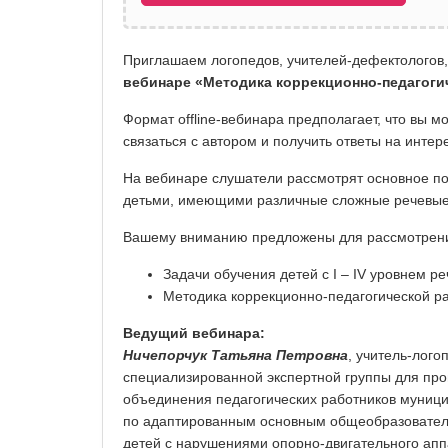
Приглашаем логопедов, учителей-дефектологов, 
вебинаре «Методика коррекционно-педагоги
Формат offline-вебинара предполагает, что вы 
связаться с автором и получить ответы на инте
На вебинаре слушатели рассмотрят основное пон
детьми, имеющими различные сложные речевые 
Вашему вниманию предложены для рассмотре
Задачи обучения детей с I – IV уровнем ре
Методика коррекционно-педагогической р
Ведущий вебинара:
Ничепорчук Татьяна Петровна
, учитель-лог
специализированной экспертной группы для про
объединения педагогических работников муниц
по адаптированным основным общеобразовател
детей с нарушениями опорно-двигательного апп