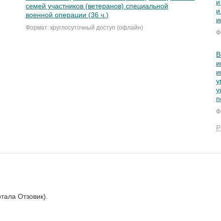
и
семей участников (ветеранов) специальной
и
военной операции (36 ч.)
и
Формат: круглосуточный доступ (офлайн)
Ф
В
и
и
у
у
п
Ф
Р
тала Отзовик).