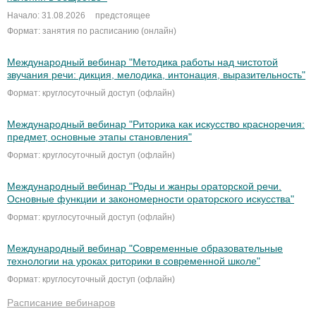
Начало: 31.08.2026
предстоящее
Формат: занятия по расписанию (онлайн)
Международный вебинар "Методика работы над чистотой
звучания речи: дикция, мелодика, интонация, выразительность"
Формат: круглосуточный доступ (офлайн)
Международный вебинар "Риторика как искусство красноречия:
предмет, основные этапы становления"
Формат: круглосуточный доступ (офлайн)
Международный вебинар "Роды и жанры ораторской речи.
Основные функции и закономерности ораторского искусства"
Формат: круглосуточный доступ (офлайн)
Международный вебинар "Современные образовательные
технологии на уроках риторики в современной школе"
Формат: круглосуточный доступ (офлайн)
Расписание вебинаров