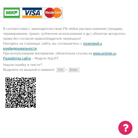
В соответствии с законодательством РФ любое распространение (продажа,
тиражирование, прокат, публичное использование и др.) объектов авторского
права без согласия правообладателя запрещено!
Находясь на страницах сайта, вы соглашаетесь с
политикой о
конфиденциальности
.
При использовании материалов, обязательна ссылка на
www.uchmet.ru
.
Разработка сайта
– Модуль Код ИТ.
Нашли ошибку в тексте?
Выделите ее мышкой и нажмите:
Ctrl
+
Enter