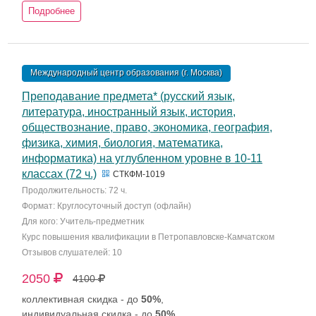
Подробнее
Международный центр образования (г. Москва)
Преподавание предмета* (русский язык,
литература, иностранный язык, история,
обществознание, право, экономика, география,
физика, химия, биология, математика,
информатика) на углубленном уровне в 10-11
классах (72 ч.)
СТКФМ-1019
Продолжительность: 72 ч.
Формат: Круглосуточный доступ (офлайн)
Для кого: Учитель-предметник
Курс повышения квалификации в Петропавловске-Камчатском
Отзывов слушателей: 10
2050
4100
коллективная скидка - до
50%
,
индивидуальная скидка - до
50%
.