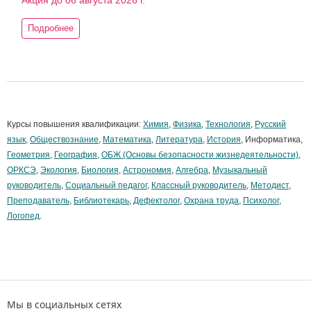
Акция до 06 августа 2026 г.
Подробнее
Курсы повышения квалификации:
Химия
,
Физика
,
Технология
,
Русский
язык
,
Обществознание
,
Математика
,
Литература
,
История
, Информатика,
Геометрия
,
География
,
ОБЖ (Основы безопасности жизнедеятельности)
,
ОРКСЭ
,
Экология
,
Биология
,
Астрономия
,
Алгебра
,
Музыкальный
руководитель
,
Социальный педагог
,
Классный руководитель
,
Методист
,
Преподаватель
,
Библиотекарь
,
Дефектолог
,
Охрана труда
,
Психолог
,
Логопед
.
Мы в социальных сетях