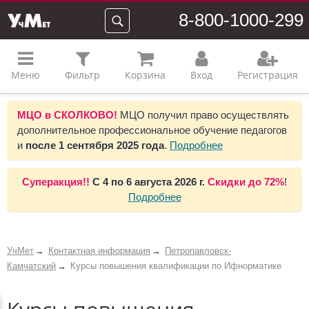
8-800-1000-299
Меню
Фильтр
Корзина
Вход
Регистрация
МЦО в СКОЛКОВО!
МЦО получил право осуществлять
дополнительное профессиональное обучение педагогов
и
после 1 сентября 2025 года
.
Подробнее
Суперакция!!
С
4 по 6 августа 2026 г.
Скидки до
72%
!
Подробнее
УчМет
Контактная информация
Петропавловск-
Камчатский
Курсы повышения квалификации по Ифнорматике