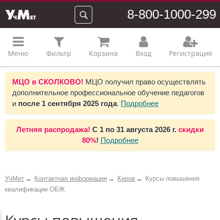
8-800-1000-299
Меню
Фильтр
Корзина
Вход
Регистрация
МЦО в СКОЛКОВО!
МЦО получил право осуществлять
дополнительное профессиональное обучение педагогов
и
после 1 сентября 2025 года
.
Подробнее
Летняя распродажа!
С 1 по 31 августа 2026 г.
скидки
80%
!
Подробнее
УчМет
Контактная информация
Киров
Курсы повышения
квалификации ОБЖ