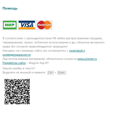
Помощь
В соответствии с законодательством РФ любое распространение (продажа,
тиражирование, прокат, публичное использование и др.) объектов авторского
права без согласия правообладателя запрещено!
Находясь на страницах сайта, вы соглашаетесь с
политикой о
конфиденциальности
.
При использовании материалов, обязательна ссылка на
www.uchmet.ru
.
Разработка сайта
– Модуль Код ИТ.
Нашли ошибку в тексте?
Выделите ее мышкой и нажмите:
Ctrl
+
Enter