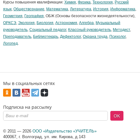
Курсы повышения квалификации:
Химия
,
Физика
,
Технология
,
Русский
язык
,
Обществознание
,
Математика
,
Литература
,
История
,
Информатика
,
Геометрия
,
География
, ОБЖ (Основы безопасности жизнедеятельности),
ОРКСЭ
,
Экология
,
Биология
,
Астрономия
,
Алгебра
,
Музыкальный
руководитель
,
Социальный педагог
,
Классный руководитель
,
Методист
,
Преподаватель
,
Библиотекарь
,
Дефектолог
,
Охрана труда
,
Психолог
,
Логопед
.
Мы в социальных сетях
Подписка на рассылку
OK
© 2011 — 2026
ООО «Издательство «УЧИТЕЛЬ»
400067
,
г. Волгоград
,
ул. им. Кирова, д.143