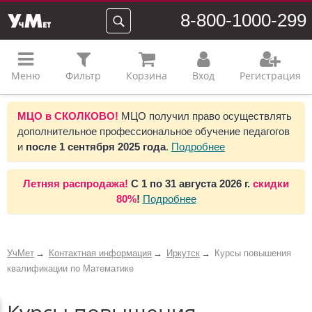
8-800-1000-299
Меню
Фильтр
Корзина
Вход
Регистрация
МЦО в СКОЛКОВО!
МЦО получил право осуществлять
дополнительное профессиональное обучение педагогов
и
после 1 сентября 2025 года
.
Подробнее
Летняя распродажа!
С 1 по 31 августа 2026 г.
скидки
80%
!
Подробнее
УчМет
Контактная информация
Иркутск
Курсы повышения
квалификации по Математике