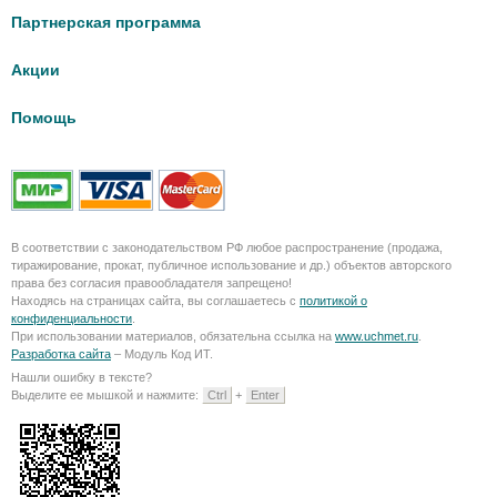
Партнерская программа
Акции
Помощь
В соответствии с законодательством РФ любое распространение (продажа,
тиражирование, прокат, публичное использование и др.) объектов авторского
права без согласия правообладателя запрещено!
Находясь на страницах сайта, вы соглашаетесь с
политикой о
конфиденциальности
.
При использовании материалов, обязательна ссылка на
www.uchmet.ru
.
Разработка сайта
– Модуль Код ИТ.
Нашли ошибку в тексте?
Выделите ее мышкой и нажмите:
Ctrl
+
Enter