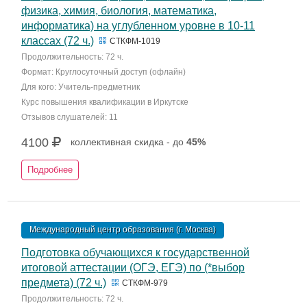
физика, химия, биология, математика,
информатика) на углубленном уровне в 10-11
классах (72 ч.)
СТКФМ-1019
Продолжительность: 72 ч.
Формат: Круглосуточный доступ (офлайн)
Для кого: Учитель-предметник
Курс повышения квалификации в Иркутске
Отзывов слушателей: 11
4100
коллективная скидка - до
45%
Подробнее
Международный центр образования (г. Москва)
Подготовка обучающихся к государственной
итоговой аттестации (ОГЭ, ЕГЭ) по (*выбор
предмета) (72 ч.)
СТКФМ-979
Продолжительность: 72 ч.