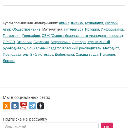
Курсы повышения квалификации:
Химия
,
Физика
,
Технология
,
Русский
язык
,
Обществознание
, Математика,
Литература
,
История
,
Информатика
,
Геометрия
,
География
,
ОБЖ (Основы безопасности жизнедеятельности)
,
ОРКСЭ
,
Экология
,
Биология
,
Астрономия
,
Алгебра
,
Музыкальный
руководитель
,
Социальный педагог
,
Классный руководитель
,
Методист
,
Преподаватель
,
Библиотекарь
,
Дефектолог
,
Охрана труда
,
Психолог
,
Логопед
.
Мы в социальных сетях
Подписка на рассылку
OK