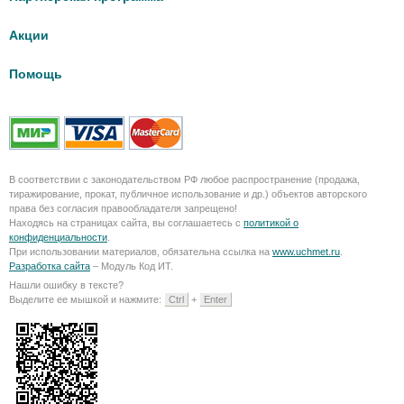
Акции
Помощь
В соответствии с законодательством РФ любое распространение (продажа,
тиражирование, прокат, публичное использование и др.) объектов авторского
права без согласия правообладателя запрещено!
Находясь на страницах сайта, вы соглашаетесь с
политикой о
конфиденциальности
.
При использовании материалов, обязательна ссылка на
www.uchmet.ru
.
Разработка сайта
– Модуль Код ИТ.
Нашли ошибку в тексте?
Выделите ее мышкой и нажмите:
Ctrl
+
Enter