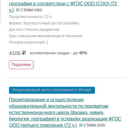
географии в соответствии с ФГОС ООО (СОО) (72
ч.)
СТКФМ-1063
Продолжительность: 72 ч.
Формат: Круглосуточный доступ (офлайн)
Для кого: Учитель-предметник
Курс повышения квалификации в Чапаевске
Отзывов слушателей: 1
4100
коллективная скидка - до
45%
Подробнее
Международный центр образования (г. Москва)
Проектирование и осуществление
образовательной деятельности по предметам
естественнонаучного цикла (физика, химия,
биология, география) в условиях реализации ФГОС
ООО третьего поколения (72 ч.)
СТКФМ-1045