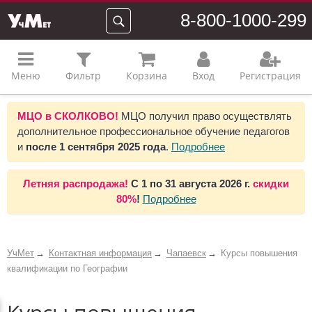
8-800-1000-299
Меню
Фильтр
Корзина
Вход
Регистрация
МЦО в СКОЛКОВО!
МЦО получил право осуществлять
дополнительное профессиональное обучение педагогов
и
после 1 сентября 2025 года
.
Подробнее
Летняя распродажа!
С 1 по 31 августа 2026 г.
скидки
80%
!
Подробнее
УчМет
Контактная информация
Чапаевск
Курсы повышения
квалификации по Географии