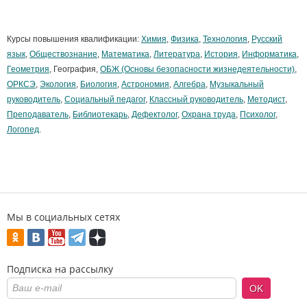
Курсы повышения квалификации:
Химия
,
Физика
,
Технология
,
Русский
язык
,
Обществознание
,
Математика
,
Литература
,
История
,
Информатика
,
Геометрия
, География,
ОБЖ (Основы безопасности жизнедеятельности)
,
ОРКСЭ
,
Экология
,
Биология
,
Астрономия
,
Алгебра
,
Музыкальный
руководитель
,
Социальный педагог
,
Классный руководитель
,
Методист
,
Преподаватель
,
Библиотекарь
,
Дефектолог
,
Охрана труда
,
Психолог
,
Логопед
.
Мы в социальных сетях
Подписка на рассылку
OK