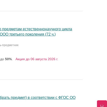
о предметам естественнонаучного цикла
ООО третьего поколения (72 ч.)
ль-предметник
 до
50%
.
Акция до 06 августа 2026 г.
брать предмет) в соответствии с ФГОС ОО