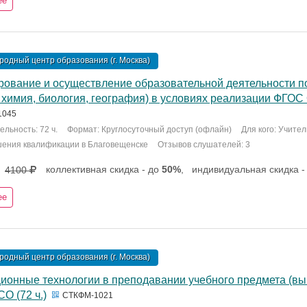
ее
одный центр образования (г. Москва)
рование и осуществление образовательной деятельности п
 химия, биология, география) в условиях реализации ФГОС 
1045
льность: 72 ч.
Формат: Круглосуточный доступ (офлайн)
Для кого: Учите
шения квалификации в Благовещенске
Отзывов слушателей: 3
коллективная скидка - до
50%
,
индивидуальная скидка -
4100
ее
одный центр образования (г. Москва)
ионные технологии в преподавании учебного предмета (вы
О (72 ч.)
СТКФМ-1021