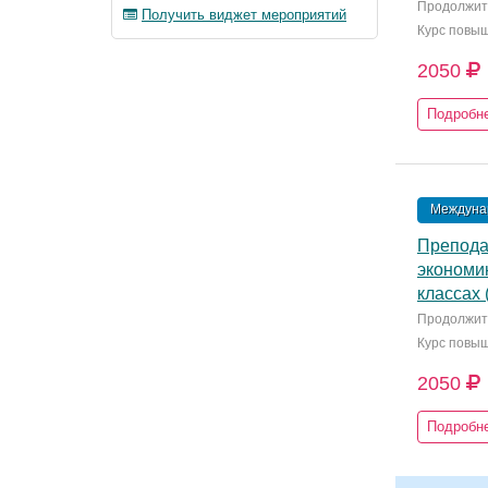
Продолжите
Получить виджет мероприятий
Курс повы
2050
Подробн
Междунар
Преподав
экономик
классах (
Продолжите
Курс повы
2050
Подробн