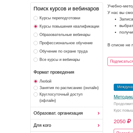
Учебно-мето
Поиск курсов и вебинаров
У нас вы смо
Курсы переподготовки
Записа
выбрат
Курсы повышения квалификации
получи
Образовательные вебинары
Профессиональное обучение
В списке не
Обучение по охране труда
Все курсы и вебинары
Подписаться
Формат проведения
Любой
Междунар
Занятия по расписанию (онлайн)
Круглосуточный доступ
Методика
(офлайн)
Продолжите
Курс повы
Образоват. организация
2050
Для кого