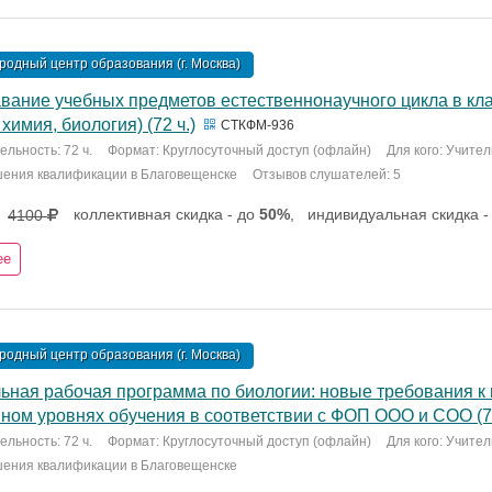
одный центр образования (г. Москва)
вание учебных предметов естественнонаучного цикла в кла
 химия, биология) (72 ч.)
СТКФМ-936
льность: 72 ч.
Формат: Круглосуточный доступ (офлайн)
Для кого: Учите
шения квалификации в Благовещенске
Отзывов слушателей: 5
коллективная скидка - до
50%
,
индивидуальная скидка -
4100
ее
одный центр образования (г. Москва)
ьная рабочая программа по биологии: новые требования к
ном уровнях обучения в соответствии с ФОП ООО и СОО (72
льность: 72 ч.
Формат: Круглосуточный доступ (офлайн)
Для кого: Учите
шения квалификации в Благовещенске