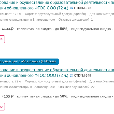
рование и осуществление образовательной деятельности по
ции обновленного ФГОС СОО (72 ч.)
СТКФМ-973
льность: 72 ч.
Формат: Круглосуточный доступ (офлайн)
Для кого: метод
шения квалификации в Благовещенске
Отзывов слушателей: 1
коллективная скидка - до
50%
,
индивидуальная скидка -
4100
ее
одный центр образования (г. Москва)
рование и осуществление образовательной деятельности по
ции обновленного ФГОС ООО (72 ч.)
СТКФМ-949
льность: 72 ч.
Формат: Круглосуточный доступ (офлайн)
Для кого: Учите
шения квалификации в Благовещенске
Отзывов слушателей: 22
коллективная скидка - до
50%
,
индивидуальная скидка -
4100
ее