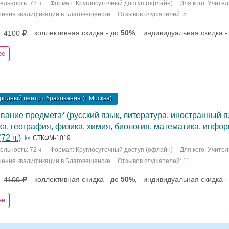
льность: 72 ч.
Формат: Круглосуточный доступ (офлайн)
Для кого: Учите
шения квалификации в Благовещенске
Отзывов слушателей: 5
коллективная скидка - до
50%
,
индивидуальная скидка -
4100
ее
одный центр образования (г. Москва)
ание предмета* (русский язык, литература, иностранный я
а, география, физика, химия, биология, математика, инфор
72 ч.)
СТКФМ-1019
льность: 72 ч.
Формат: Круглосуточный доступ (офлайн)
Для кого: Учите
шения квалификации в Благовещенске
Отзывов слушателей: 11
коллективная скидка - до
50%
,
индивидуальная скидка -
4100
ее