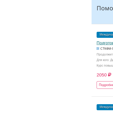
Помо
Междунар
Подготов
СТКФМ-
Продолжите
Для кого: 
Курс повы
2050
Подробн
Междунар