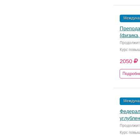
Междунар
Препода
(физика,
Продолжите
Курс повы
2050
Подробн
Междунар
Федерал
углублен
Продолжите
Курс повы