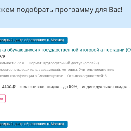
жем подобрать программу для Вас!
одный центр образования (г. Москва)
ка обучающихся к государственной итоговой аттестации (ОГ
979
льность: 72 ч.
Формат: Круглосуточный доступ (офлайн)
Директор, руководитель, заведующий, методист, Учитель-предметник
шения квалификации в Благовещенске
Отзывов слушателей: 6
коллективная скидка - до
50%
,
индивидуальная скидка -
4100
ее
одный центр образования (г. Москва)