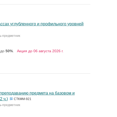
ссах углубленного и профильного уровней
ль-предметник
 до
50%
.
Акция до 06 августа 2026 г.
 преподаванию предмета на базовом и
 ч.)
СТКФМ-921
ль-предметник