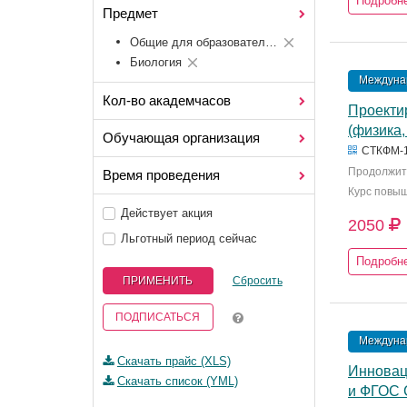
Подробн
Предмет
Общие для образовательных областей
Биология
Междунар
Кол-во академчасов
Проекти
(физика,
Обучающая организация
СТКФМ-
Продолжите
Время проведения
Курс повы
Действует акция
2050
Льготный период сейчас
Подробн
ПРИМЕНИТЬ
Сбросить
ПОДПИСАТЬСЯ
Междунар
Скачать прайс (XLS)
Инновац
Скачать список (YML)
и ФГОС С