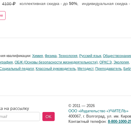
коллективная скидка - до
50%
,
индивидуальная скидка -
4100
ее
ния квалификации:
Химия
,
Физика
,
Технология
,
Русский язык
,
Обществознани
ография
,
ОБЖ (Основы безопасности жизнедеятельности)
,
ОРКСЭ
,
Экология
,
Социальный педагог
,
Классный руководитель
,
Методист
,
Преподаватель
,
Биб
© 2011 — 2026
а на рассылку
ООО «Издательство «УЧИТЕЛЬ»
400067
,
г. Волгоград
,
ул. им. Киров
OK
Контактный телефон:
8-800-1000-2