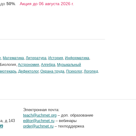
 до
50%
.
Акция до 06 августа 2026 г.
е
,
Математика
,
Литература
,
История
,
Информатика
,
 Биология,
Астрономия
,
Алгебра
,
Музыкальный
лиотекарь
,
Дефектолог
,
Охрана труда
,
Психолог
,
Логопед
.
Электронная почта:
teach@uchmet.org
– доп. образование
а, д.143
editor@uchmet.ru
– вебинары
99
order@uchmet.ru
– техподдержка