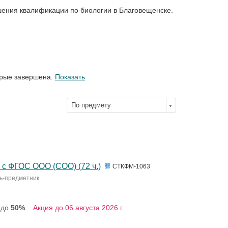
ения квалификации по биологии в Благовещенске.
орые завершена.
Показать
По предмету
 с ФГОС ООО (СОО) (72 ч.)
СТКФМ-1063
ль-предметник
 до
50%
.
Акция до 06 августа 2026 г.