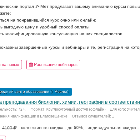
дический портал УчМет предлагает вашему вниманию курсы повыш
жете:
ться на понравившийся курс очно или онлайн;
ь выгодную цену и удобный способ оплаты;
ть квалифицированную консультацию наших специалистов.
 показаны завершенные курсы и вебинары и те, регистрация на кот
 на новые
Расписание вебинаров
одный центр образования (г. Москва)
 преподавания биологии, химии, географии в соответствии
льность: 72 ч.
Формат: Круглосуточный доступ (офлайн)
Для кого: Учите
шения квалификации в Благовещенске
Отзывов слушателей: 1
коллективная скидка - до
50%
,
индивидуальная скидка -
4100