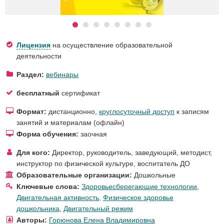
Лицензия
на осуществление образовательной
деятельности
Раздел:
вебинары
бесплатный
сертификат
Формат:
дистанционно,
круглосуточный доступ
к записям
занятий и материалам (офлайн)
Форма обучения:
заочная
Для кого:
Директор, руководитель, заведующий
,
методист
,
инструктор по физической культуре
,
воспитатель ДО
Образовательные организации:
Дошкольные
Ключевые слова:
Здоровьесберегающие технологии
,
Двигательная активность
,
Физическое здоровье
дошкольника
,
Двигательный режим
Авторы:
Горюнова Елена Владимировна