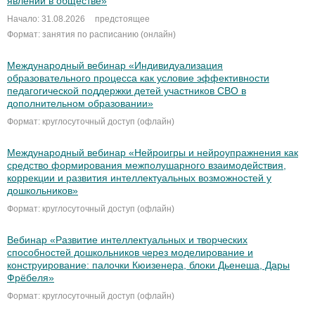
явлений в обществе»
Начало: 31.08.2026
предстоящее
Формат: занятия по расписанию (онлайн)
Международный вебинар «Индивидуализация
образовательного процесса как условие эффективности
педагогической поддержки детей участников СВО в
дополнительном образовании»
Формат: круглосуточный доступ (офлайн)
Международный вебинар «Нейроигры и нейроупражнения как
средство формирования межполушарного взаимодействия,
коррекции и развития интеллектуальных возможностей у
дошкольников»
Формат: круглосуточный доступ (офлайн)
Вебинар «Развитие интеллектуальных и творческих
способностей дошкольников через моделирование и
конструирование: палочки Кюизенера, блоки Дьенеша, Дары
Фрёбеля»
Формат: круглосуточный доступ (офлайн)