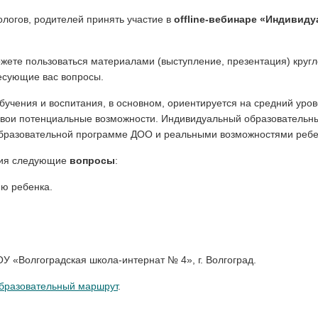
логов, родителей принять участие в
offline-вебинаре «Индиви
можете пользоваться материалами (выступление, презентация) круг
ресующие вас вопросы.
обучения и воспитания, в основном, ориентируется на средний уро
 свои потенциальные возможности. Индивидуальный образователь
образовательной программе ДОО и реальными возможностями ребе
ния следующие
вопросы
:
ию ребенка.
ОУ «Волгоградская школа-интернат № 4», г. Волгоград.
бразовательный маршрут
.