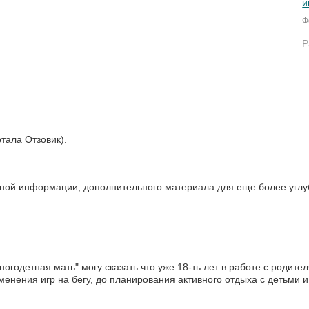
и
Ф
Р
тала Отзовик).
зной информации, дополнительного материала для еще более углу
ногодетная мать" могу сказать что уже 18-ть лет в работе с роди
енения игр на бегу, до планирования активного отдыха с детьми и