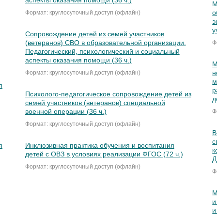
аспекты оказания помощи (36 ч.)
М
о
Формат: круглосуточный доступ (офлайн)
э
у
Сопровождение детей из семей участников
(ветеранов) СВО в образовательной организации.
Ф
Педагогический, психологический и социальный
аспекты оказания помощи (36 ч.)
М
н
Формат: круглосуточный доступ (офлайн)
м
я
р
Психолого-педагогическое сопровождение детей из
д
семей участников (ветеранов) специальной
военной операции (36 ч.)
Ф
Формат: круглосуточный доступ (офлайн)
В
с
я
Инклюзивная практика обучения и воспитания
к
детей с ОВЗ в условиях реализации ФГОС (72 ч.)
Д
Формат: круглосуточный доступ (офлайн)
Ф
М
и
и