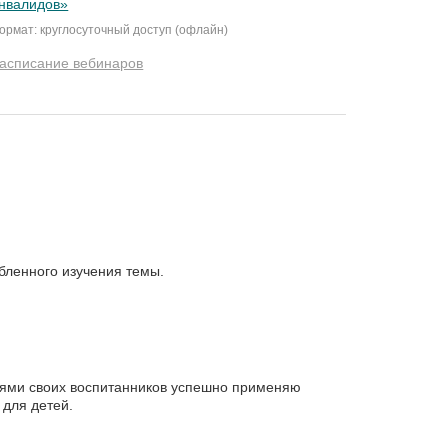
нвалидов»
ормат: круглосуточный доступ (офлайн)
асписание вебинаров
бленного изучения темы.
телями своих воспитанников успешно применяю
 для детей.