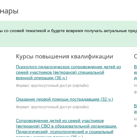
инары
ы со схожей тематикой и будете вовремя получать актуальные пре
Курсы повышения квалификации
Психолого-педагогическое сопровождение детей из
В
семей участников (ветеранов) специальной
и
военной операции (36 ч.)
д
Формат: круглосуточный доступ (офлайн)
Н
Ф
Оказание первой помощи пострадавшим (32 ч.)
В
Формат: круглосуточный доступ (офлайн)
а
Н
Сопровождение детей из семей участников
(ветеранов) СВО в образовательной организации.
Ф
Педагогический, психологический и социальный