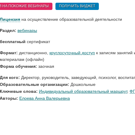
Я НА ПОХОЖИЕ
ВЕБИНАРЫ
ПОЛУЧИТЬ ВИДЖЕТ
Лицензия
на осуществление образовательной деятельности
Раздел:
вебинары
бесплатный
сертификат
Формат:
дистанционно,
круглосуточный доступ
к записям занятий 
материалам (офлайн)
Форма обучения:
заочная
Для кого:
Директор, руководитель, заведующий
,
психолог
,
воспита
Образовательные организации:
Дошкольные
Ключевые слова:
Индивидуальный образовательный маршрут
,
ФГ
Авторы:
Елоева Анна Валерьевна