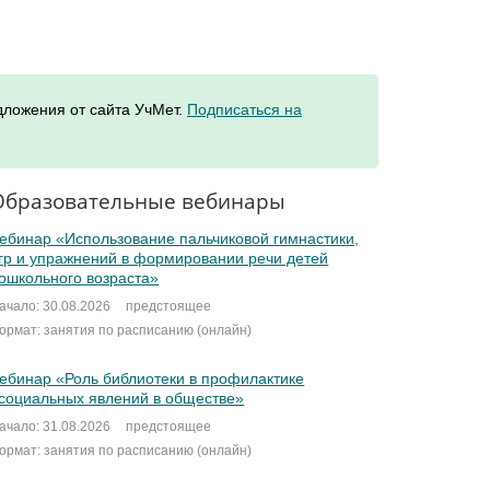
дложения от сайта УчМет.
Подписаться на
Образовательные вебинары
ебинар «Использование пальчиковой гимнастики,
гр и упражнений в формировании речи детей
ошкольного возраста»
ачало: 30.08.2026
предстоящее
ормат: занятия по расписанию (онлайн)
ебинар «Роль библиотеки в профилактике
социальных явлений в обществе»
ачало: 31.08.2026
предстоящее
ормат: занятия по расписанию (онлайн)