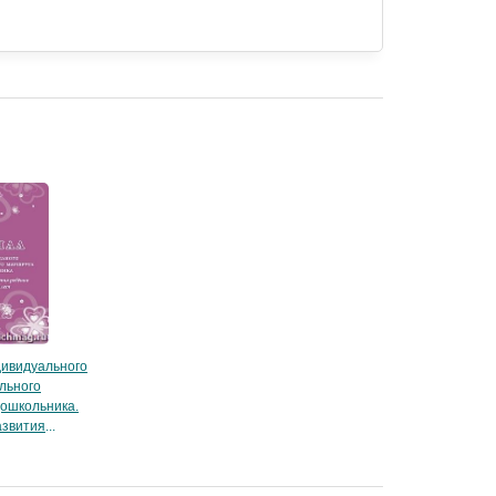
ивидуального
льного
ошкольника.
азвития