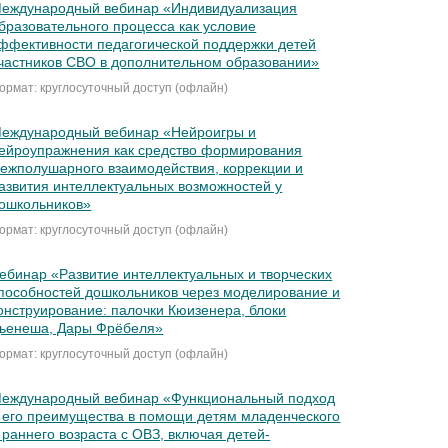
еждународный вебинар «Индивидуализация
бразовательного процесса как условие
ффективности педагогической поддержки детей
частников СВО в дополнительном образовании»
ормат: круглосуточный доступ (офлайн)
еждународный вебинар «Нейроигры и
ейроупражнения как средство формирования
ежполушарного взаимодействия, коррекции и
азвития интеллектуальных возможностей у
ошкольников»
ормат: круглосуточный доступ (офлайн)
ебинар «Развитие интеллектуальных и творческих
пособностей дошкольников через моделирование и
онструирование: палочки Кюизенера, блоки
ьенеша, Дары Фрёбеля»
ормат: круглосуточный доступ (офлайн)
еждународный вебинар «Функциональный подход
 его преимущества в помощи детям младенческого
 раннего возраста с ОВЗ, включая детей-