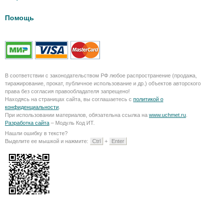
Помощь
В соответствии с законодательством РФ любое распространение (продажа,
тиражирование, прокат, публичное использование и др.) объектов авторского
права без согласия правообладателя запрещено!
Находясь на страницах сайта, вы соглашаетесь с
политикой о
конфиденциальности
.
При использовании материалов, обязательна ссылка на
www.uchmet.ru
.
Разработка сайта
– Модуль Код ИТ.
Нашли ошибку в тексте?
Выделите ее мышкой и нажмите:
Ctrl
+
Enter