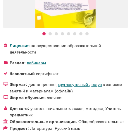
Лицензия
на осуществление образовательной
деятельности
Раздел:
вебинары
бесплатный
сертификат
Формат:
дистанционно,
круглосуточный доступ
к записям
занятий и материалам (офлайн)
Форма обучения:
заочная
Для кого:
учитель начальных классов
,
методист
,
Учитель-
предметник
Образовательные организации:
Общеобразовательные
Предмет:
Литература
,
Русский язык