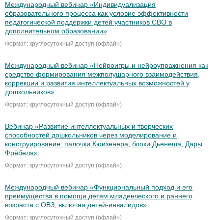
Международный вебинар «Индивидуализация
образовательного процесса как условие эффективности
педагогической поддержки детей участников СВО в
дополнительном образовании»
Формат: круглосуточный доступ (офлайн)
Международный вебинар «Нейроигры и нейроупражнения как
средство формирования межполушарного взаимодействия,
коррекции и развития интеллектуальных возможностей у
дошкольников»
Формат: круглосуточный доступ (офлайн)
Вебинар «Развитие интеллектуальных и творческих
способностей дошкольников через моделирование и
конструирование: палочки Кюизенера, блоки Дьенеша, Дары
Фрёбеля»
Формат: круглосуточный доступ (офлайн)
Международный вебинар «Функциональный подход и его
преимущества в помощи детям младенческого и раннего
возраста с ОВЗ, включая детей-инвалидов»
Формат: круглосуточный доступ (офлайн)