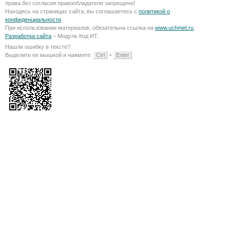
права без согласия правообладателя запрещено!
Находясь на страницах сайта, вы соглашаетесь с
политикой о
конфиденциальности
.
При использовании материалов, обязательна ссылка на
www.uchmet.ru
.
Разработка сайта
– Модуль Код ИТ.
Нашли ошибку в тексте?
Выделите ее мышкой и нажмите:
Ctrl
+
Enter