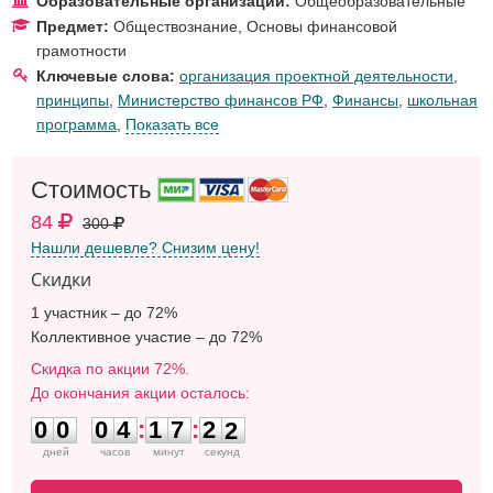
Образовательные организации:
Общеобразовательные
Предмет:
Обществознание
,
Основы финансовой
грамотности
Ключевые слова:
организация проектной деятельности
,
принципы
,
Министерство финансов РФ
,
Финансы
,
школьная
программа
,
Показать все
Стоимость
84
300
Нашли дешевле? Снизим цену!
Скидки
1 участник – до 72%
Коллективное участие – до 72%
Скидка по акции 72%.
До окончания акции осталось:
0
0
0
4
1
7
2
1
0
0
0
4
:
1
7
:
2
2
дней
часов
минут
секунд