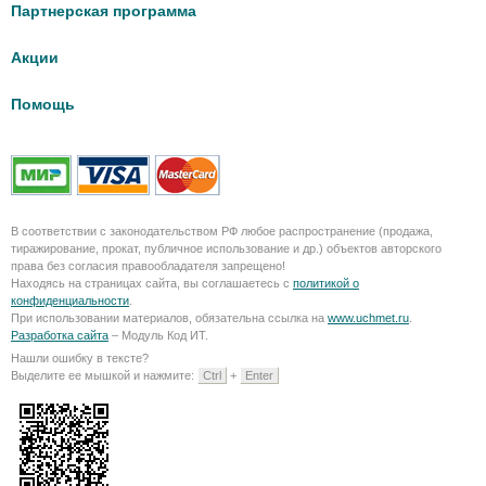
Партнерская программа
Акции
Помощь
В соответствии с законодательством РФ любое распространение (продажа,
тиражирование, прокат, публичное использование и др.) объектов авторского
права без согласия правообладателя запрещено!
Находясь на страницах сайта, вы соглашаетесь с
политикой о
конфиденциальности
.
При использовании материалов, обязательна ссылка на
www.uchmet.ru
.
Разработка сайта
– Модуль Код ИТ.
Нашли ошибку в тексте?
Выделите ее мышкой и нажмите:
Ctrl
+
Enter