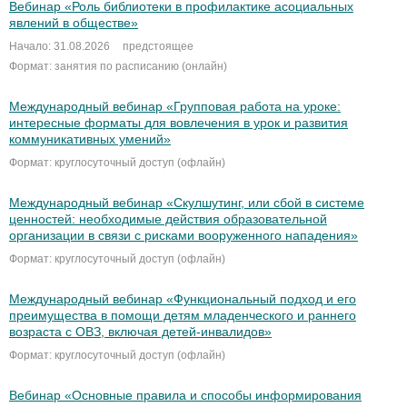
Вебинар «Роль библиотеки в профилактике асоциальных
явлений в обществе»
Начало: 31.08.2026
предстоящее
Формат: занятия по расписанию (онлайн)
Международный вебинар «Групповая работа на уроке:
интересные форматы для вовлечения в урок и развития
коммуникативных умений»
Формат: круглосуточный доступ (офлайн)
Международный вебинар «Скулшутинг, или сбой в системе
ценностей: необходимые действия образовательной
организации в связи с рисками вооруженного нападения»
Формат: круглосуточный доступ (офлайн)
Международный вебинар «Функциональный подход и его
преимущества в помощи детям младенческого и раннего
возраста с ОВЗ, включая детей-инвалидов»
Формат: круглосуточный доступ (офлайн)
Вебинар «Основные правила и способы информирования