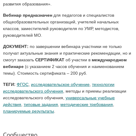
развития образования».
Вебинар предназначен
для педагогов и специалистов
общеобразовательных организаций, учителей начальных
классов, заместителей руководителя по УМР, методистов,
руководителей МО.
ДОКУМЕНТ:
по завершении вебинара участники не только
получат актуальные знания и практические рекомендации, но и
смогут заказать
СЕРТИФИКАТ
об участии в
международном
вебинаре
(с указанием 2 часов обучения и наименованием
темы). Стоимость сертификата – 200 руб.
ТЕГИ:
ФГОС
,
исследовательское обучение
,
технологии
исследовательского обучения
, методы и приемы реализации
исследовательского обучения,
универсальные учебные
действия
,
типовые задания
,
методические требования
,
планируемые результаты
.
Сообщество