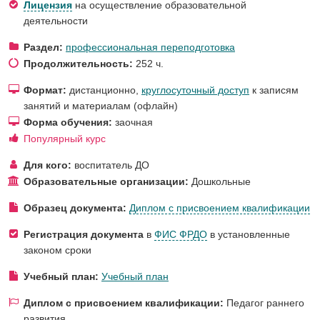
Лицензия
на осуществление образовательной
деятельности
Раздел:
профессиональная переподготовка
Продолжительность:
252 ч.
Формат:
дистанционно,
круглосуточный доступ
к записям
занятий и материалам (офлайн)
Форма обучения:
заочная
Популярный курс
Для кого:
воспитатель ДО
Образовательные организации:
Дошкольные
Образец документа:
Диплом с присвоением квалификации
Регистрация документа
в
ФИС ФРДО
в установленные
законом сроки
Учебный план:
Учебный план
Диплом с присвоением квалификации:
Педагог раннего
развития