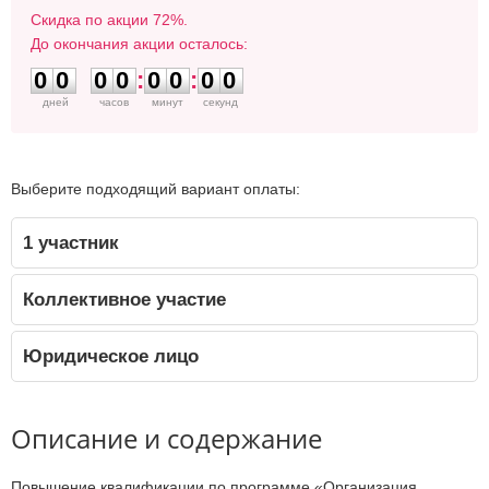
Скидка по акции 72%.
До окончания акции осталось:
0
0
0
0
0
0
0
0
0
0
0
0
:
0
0
:
0
0
дней
часов
минут
секунд
Выберите подходящий вариант оплаты:
1 участник
Коллективное участие
Юридическое лицо
Описание и содержание
Повышение квалификации по программе «Организация