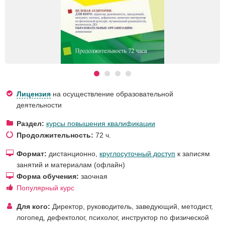
Лицензия
на осуществление образовательной
деятельности
Раздел:
курсы повышения квалификации
Продолжительность:
72 ч.
Формат:
дистанционно,
круглосуточный доступ
к записям
занятий и материалам (офлайн)
Форма обучения:
заочная
Популярный курс
Для кого:
Директор, руководитель, заведующий
,
методист
,
логопед, дефектолог
,
психолог
,
инструктор по физической