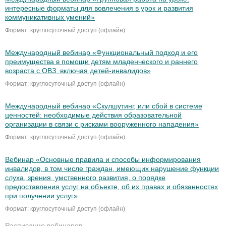
интересные форматы для вовлечения в урок и развития
коммуникативных умений»
Формат: круглосуточный доступ (офлайн)
Международный вебинар «Функциональный подход и его
преимущества в помощи детям младенческого и раннего
возраста с ОВЗ, включая детей-инвалидов»
Формат: круглосуточный доступ (офлайн)
Международный вебинар «Скулшутинг, или сбой в системе
ценностей: необходимые действия образовательной
организации в связи с рисками вооруженного нападения»
Формат: круглосуточный доступ (офлайн)
Вебинар «Основные правила и способы информирования
инвалидов, в том числе граждан, имеющих нарушение функции
слуха, зрения, умственного развития, о порядке
предоставления услуг на объекте, об их правах и обязанностях
при получении услуг»
Формат: круглосуточный доступ (офлайн)
Расписание вебинаров