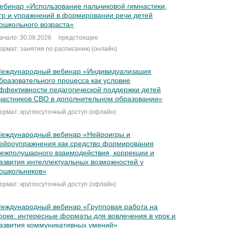
ебинар «Использование пальчиковой гимнастики,
гр и упражнений в формировании речи детей
ошкольного возраста»
ачало: 30.08.2026
предстоящее
ормат: занятия по расписанию (онлайн)
еждународный вебинар «Индивидуализация
бразовательного процесса как условие
ффективности педагогической поддержки детей
частников СВО в дополнительном образовании»
ормат: круглосуточный доступ (офлайн)
еждународный вебинар «Нейроигры и
ейроупражнения как средство формирования
ежполушарного взаимодействия, коррекции и
азвития интеллектуальных возможностей у
ошкольников»
ормат: круглосуточный доступ (офлайн)
еждународный вебинар «Групповая работа на
роке: интересные форматы для вовлечения в урок и
азвития коммуникативных умений»