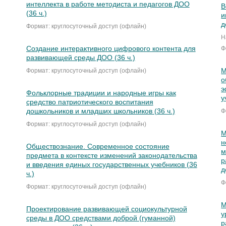
интеллекта в работе методиста и педагогов ДОО
В
(36 ч.)
и
д
Формат: круглосуточный доступ (офлайн)
Н
Создание интерактивного цифрового контента для
Ф
развивающей среды ДОО (36 ч.)
М
Формат: круглосуточный доступ (офлайн)
о
э
Фольклорные традиции и народные игры как
у
средство патриотического воспитания
дошкольников и младших школьников (36 ч.)
Ф
Формат: круглосуточный доступ (офлайн)
М
н
Обществознание. Современное состояние
м
предмета в контексте изменений законодательства
р
и введения единых государственных учебников (36
д
ч.)
Ф
Формат: круглосуточный доступ (офлайн)
М
Проектирование развивающей социокультурной
у
среды в ДОО средствами доброй (гуманной)
р