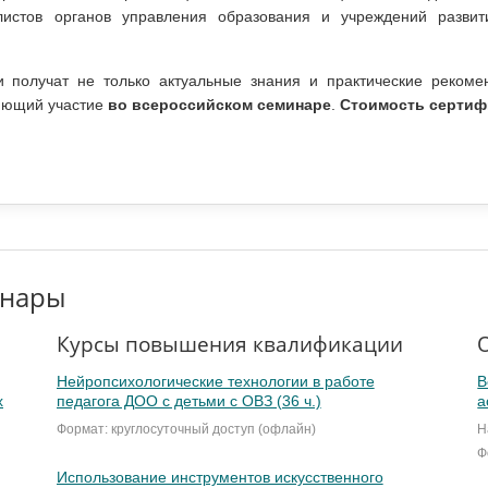
алистов органов управления образования и учреждений разви
и получат не только актуальные знания и практические рекоме
ряющий участие
во всероссийском семинаре
.
Стоимость сертифи
инары
Курсы повышения квалификации
Нейропсихологические технологии в работе
В
х
педагога ДОО с детьми с ОВЗ (36 ч.)
а
Формат: круглосуточный доступ (офлайн)
Н
Ф
Использование инструментов искусственного