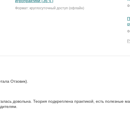
игропрактики (36 ч.)
Ф
Формат: круглосуточный доступ (офлайн)
П
о
Ф
Р
тала Отзовик).
алась довольна. Теория подкреплена практикой, есть полезные ма
одителям.