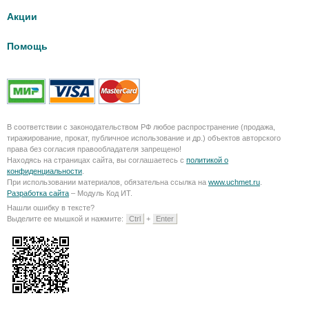
Акции
Помощь
В соответствии с законодательством РФ любое распространение (продажа,
тиражирование, прокат, публичное использование и др.) объектов авторского
права без согласия правообладателя запрещено!
Находясь на страницах сайта, вы соглашаетесь с
политикой о
конфиденциальности
.
При использовании материалов, обязательна ссылка на
www.uchmet.ru
.
Разработка сайта
– Модуль Код ИТ.
Нашли ошибку в тексте?
Выделите ее мышкой и нажмите:
Ctrl
+
Enter