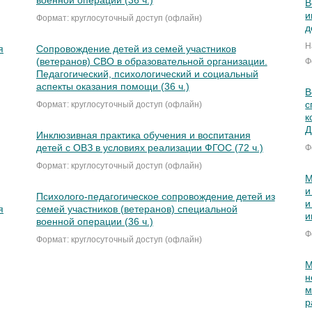
военной операции (36 ч.)
В
и
Формат: круглосуточный доступ (офлайн)
д
Н
я
Сопровождение детей из семей участников
(ветеранов) СВО в образовательной организации.
Ф
Педагогический, психологический и социальный
аспекты оказания помощи (36 ч.)
В
с
Формат: круглосуточный доступ (офлайн)
к
Д
Инклюзивная практика обучения и воспитания
детей с ОВЗ в условиях реализации ФГОС (72 ч.)
Ф
Формат: круглосуточный доступ (офлайн)
М
и
Психолого-педагогическое сопровождение детей из
и
я
семей участников (ветеранов) специальной
и
военной операции (36 ч.)
Ф
Формат: круглосуточный доступ (офлайн)
М
н
м
р