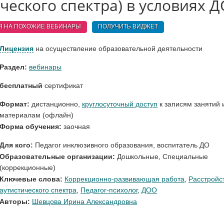
ческого спектра) в условиях 
Я НА ПОХОЖИЕ
ВЕБИНАРЫ
ПОЛУЧИТЬ ВИДЖЕТ
Лицензия
на осуществление образовательной деятельности
Раздел:
вебинары
бесплатный
сертификат
Формат:
дистанционно,
круглосуточный доступ
к записям занятий 
материалам (офлайн)
Форма обучения:
заочная
Для кого:
Педагог инклюзивного образования
,
воспитатель ДО
Образовательные организации:
Дошкольные
,
Специальные
(коррекционные)
Ключевые слова:
Коррекционно-развивающая работа
,
Расстройс
аутистического спектра
,
Педагог-психолог
,
ДОО
Авторы:
Шевцова Ирина Александровна