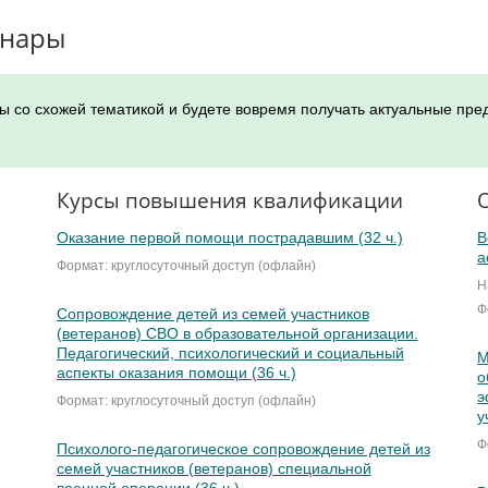
инары
ы со схожей тематикой и будете вовремя получать актуальные пре
Курсы повышения квалификации
Оказание первой помощи пострадавшим (32 ч.)
В
а
Формат: круглосуточный доступ (офлайн)
Н
Ф
Сопровождение детей из семей участников
(ветеранов) СВО в образовательной организации.
Педагогический, психологический и социальный
М
аспекты оказания помощи (36 ч.)
о
э
Формат: круглосуточный доступ (офлайн)
у
Ф
Психолого-педагогическое сопровождение детей из
семей участников (ветеранов) специальной