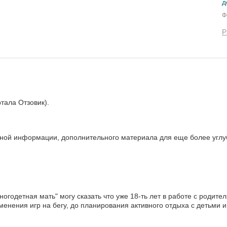
д
Ф
Р
тала Отзовик).
зной информации, дополнительного материала для еще более углу
ногодетная мать" могу сказать что уже 18-ть лет в работе с роди
енения игр на бегу, до планирования активного отдыха с детьми и