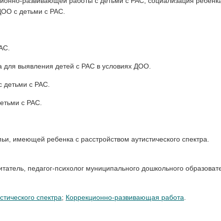
ционно-развивающей работы с детьми с РАС; социализация ребенка
ДОО с детьми с РАС.
АС.
а для выявления детей с РАС в условиях ДОО.
 детьми с РАС.
етьми с РАС.
ьи, имеющей ребенка с расстройством аутистического спектра.
питатель, педагог-психолог муниципального дошкольного образоват
стического спектра
;
Коррекционно-развивающая работа
.