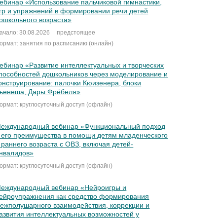
ебинар «Использование пальчиковой гимнастики,
гр и упражнений в формировании речи детей
ошкольного возраста»
ачало: 30.08.2026
предстоящее
ормат: занятия по расписанию (онлайн)
ебинар «Развитие интеллектуальных и творческих
пособностей дошкольников через моделирование и
онструирование: палочки Кюизенера, блоки
ьенеша, Дары Фрёбеля»
ормат: круглосуточный доступ (офлайн)
еждународный вебинар «Функциональный подход
 его преимущества в помощи детям младенческого
 раннего возраста с ОВЗ, включая детей-
нвалидов»
ормат: круглосуточный доступ (офлайн)
еждународный вебинар «Нейроигры и
ейроупражнения как средство формирования
ежполушарного взаимодействия, коррекции и
азвития интеллектуальных возможностей у