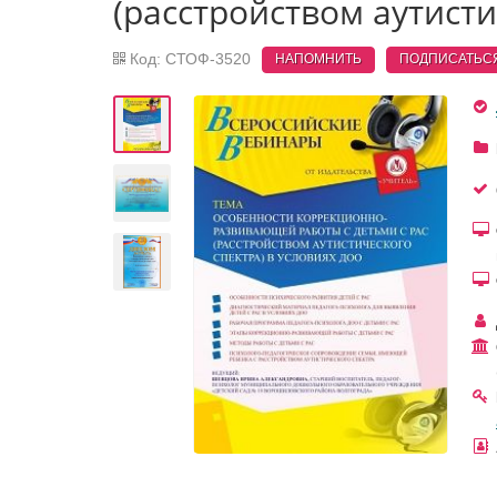
(расстройством аутисти
Код: СТОФ-3520
НАПОМНИТЬ
ПОДПИСАТЬС