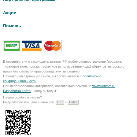
Акции
Помощь
В соответствии с законодательством РФ любое распространение (продажа,
тиражирование, прокат, публичное использование и др.) объектов авторского
права без согласия правообладателя запрещено!
Находясь на страницах сайта, вы соглашаетесь с
политикой о
конфиденциальности
.
При использовании материалов, обязательна ссылка на
www.uchmet.ru
.
Разработка сайта
– Модуль Код ИТ.
Нашли ошибку в тексте?
Выделите ее мышкой и нажмите:
Ctrl
+
Enter