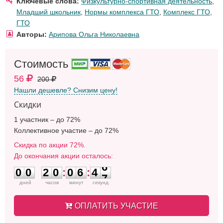
Ключевые слова:
Физкультурно-спортивная деятельность
,
Младший школьник
,
Нормы комплекса ГТО
,
Комплекс ГТО
,
ГТО
Авторы:
Арипова Ольга Николаевна
Стоимость
56
200
Нашли дешевле? Снизим цену!
Скидки
1 участник – до 72%
Коллективное участие – до 72%
Скидка по акции 72%.
До окончания акции осталось:
0
0
2
0
0
6
4
6
0
0
2
0
:
0
6
:
4
6
дней
часов
минут
секунд
ОПЛАТИТЬ УЧАСТИЕ