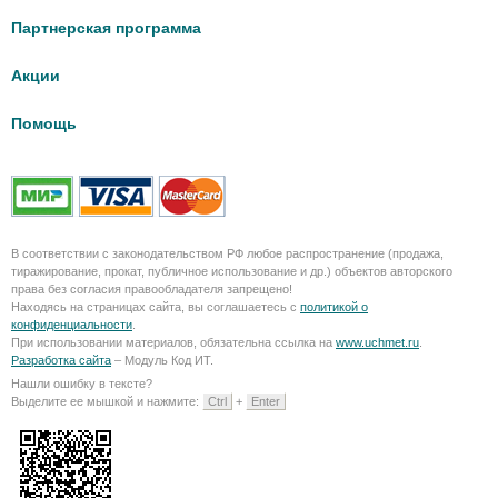
Партнерская программа
Акции
Помощь
В соответствии с законодательством РФ любое распространение (продажа,
тиражирование, прокат, публичное использование и др.) объектов авторского
права без согласия правообладателя запрещено!
Находясь на страницах сайта, вы соглашаетесь с
политикой о
конфиденциальности
.
При использовании материалов, обязательна ссылка на
www.uchmet.ru
.
Разработка сайта
– Модуль Код ИТ.
Нашли ошибку в тексте?
Выделите ее мышкой и нажмите:
Ctrl
+
Enter