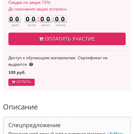
Скидка по акции 72%.
До окончания акции осталось:
0
0
0
0
0
0
0
0
0
0
0
0
:
0
0
:
0
0
дней
часов
минут
секунд
ОПЛАТИТЬ УЧАСТИЕ
Доступ к обучающим материалам. Сертификат не
выдается.
100 руб.
КУПИТЬ
Описание
Спецпредложение
Пополнив свой личный счёт в интернет-магазине
«УчМаг»