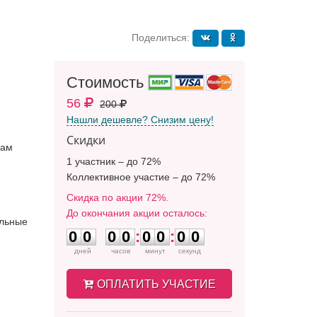
Поделиться:
Стоимость
56
200
Нашли дешевле? Снизим цену!
Скидки
лам
1 участник – до 72%
Коллективное участие – до 72%
Скидка по акции 72%.
До окончания акции осталось:
0
0
0
0
0
0
0
0
льные
0
0
0
0
:
0
0
:
0
0
дней
часов
минут
секунд
ОПЛАТИТЬ УЧАСТИЕ