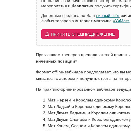
Пополнив свой личный счёт в интернет-мага
мероприятия и
бесплатно
получить сертифик
Денежные средства на Ваш
личный счёт
зачи
любых товаров в интернет-магазине
«УчМаг»
ПРИНЯТЬ СПЕЦПРЕДЛОЖЕНИЕ
Приглашаем тренеров-преподавателей принять 
ничейных позиций»
.
Формат offline-вебинара предполагает, что вы 
связаться с автором и получить ответы на инте
На практико-ориентированном вебинаре ведущ
Мат Ферзем и Королем одинокому Королю
Мат Ладьей и Королем одинокому Королю
Мат Двумя Ладьями и Королем одинокому
Мат Двумя Слонами и Королем одинокому
Мат Конем, Слоном и Королем одинокому