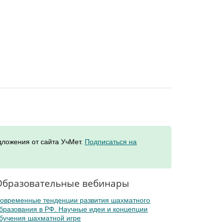
дложения от сайта УчМет.
Подписаться на
Образовательные вебинары
овременные тенденции развития шахматного
бразования в РФ. Научные идеи и концепции
бучения шахматной игре