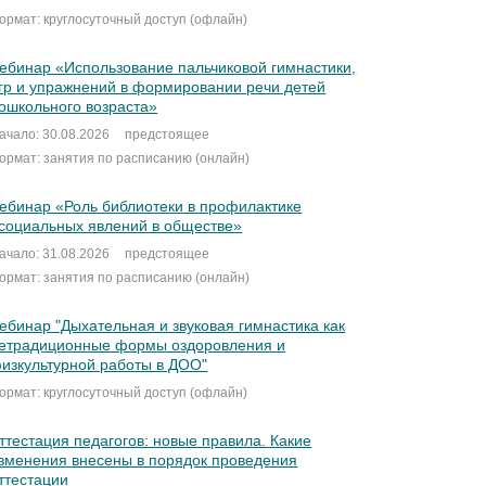
ормат: круглосуточный доступ (офлайн)
ебинар «Использование пальчиковой гимнастики,
гр и упражнений в формировании речи детей
ошкольного возраста»
ачало: 30.08.2026
предстоящее
ормат: занятия по расписанию (онлайн)
ебинар «Роль библиотеки в профилактике
социальных явлений в обществе»
ачало: 31.08.2026
предстоящее
ормат: занятия по расписанию (онлайн)
ебинар "Дыхательная и звуковая гимнастика как
етрадиционные формы оздоровления и
изкультурной работы в ДОО"
ормат: круглосуточный доступ (офлайн)
ттестация педагогов: новые правила. Какие
зменения внесены в порядок проведения
ттестации