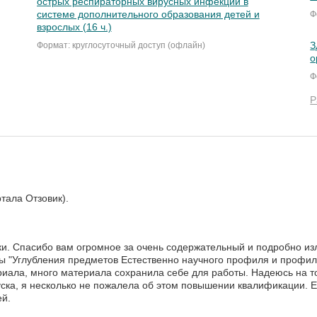
острых респираторных вирусных инфекций в
системе дополнительного образования детей и
Ф
взрослых (16 ч.)
З
Формат: круглосуточный доступ (офлайн)
о
Ф
Р
тала Отзовик).
ки. Спасибо вам огромное за очень содержательный и подробно и
 "Углубления предметов Естественно научного профиля и профиль
иала, много материала сохранила себе для работы. Надеюсь на то
уска, я несколько не пожалела об этом повышении квалификации. 
ей.