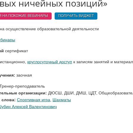
вых ничейных позиций»
Я НА ПОХОЖИЕ
ВЕБИНАРЫ
ПОЛУЧИТЬ ВИДЖЕТ
на осуществление образовательной деятельности
ебинары
ый
сертификат
истанционно,
круглосуточный доступ
к записям занятий и материа
учения:
заочная
Тренер-преподаватель
тельные организации:
ДЮСШ, ДШИ, ДМШ, ЦДТ
,
Общеобразовате
 слова:
Спортивная игра
,
Шахматы
убин Алексей Валентинович