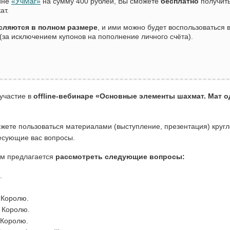
зине
«УчМаг»
на сумму 400 рублей, Вы сможете
бесплатно
получить
ат.
сляются в полном размере
, и ими можно будет воспользоваться
(за исключением купонов на пополнение личного счёта).
участие в
offline-вебинаре «Основные элементы шахмат. Мат
можете пользоваться материалами (выступление, презентация) круг
ресующие вас вопросы.
им предлагается
рассмотреть следующие вопросы:
.
.
 Королю.
 Королю.
 Королю.