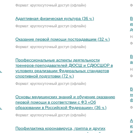
Формат: круглосуточный доступ (офлайн)
Ф
Адаптивная физическая культура (36 ч.)
В
и
Формат: круглосуточный доступ (офлайн)
д
Н
Оказание первой помощи пострадавшим (32 ч.)
Ф
Формат: круглосуточный доступ (офлайн)
В
Профессиональные аспекты деятельности
а
тренеров-преподавателей ДЮСШ и СДЮСШОР в
Н
.
условиях реализации Федеральных стандартов
спортивной подготовки (72 ч.)
Ф
Формат: круглосуточный доступ (офлайн)
В
н
Основы медицинских знаний и обучение оказанию
ф
первой помощи в соответствии с ФЗ «Об
.
образовании в Российской Федерации» (36 ч.)
Ф
Формат: круглосуточный доступ (офлайн)
А
и
Профилактика коронавируса, гриппа и других
а