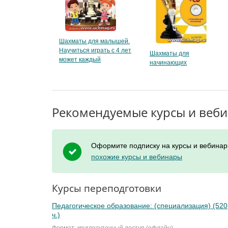
Шахматы для малышей.
Научиться играть с 4 лет
Шахматы для
может каждый
начинающих
Рекомендуемые курсы и веб
Оформите подписку на курсы и вебинар
похожие курсы и вебинары
Курсы переподготовки
Педагогическое образование: (специализация) (520
ч.)
Формат: круглосуточный доступ (офлайн)