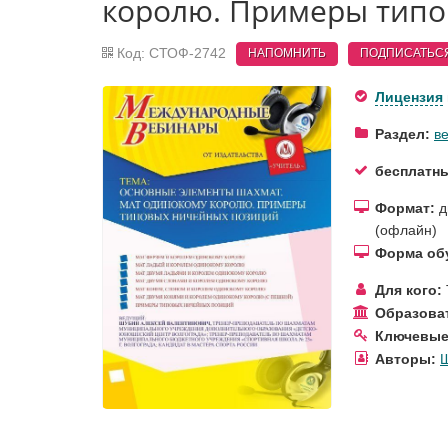
королю. Примеры типо
Код: СТОФ-2742
НАПОМНИТЬ
ПОДПИСАТЬС
Лицензия
Раздел:
в
бесплатн
Формат:
д
(офлайн)
Форма об
Для кого:
Образова
Ключевые
Авторы:
Ш