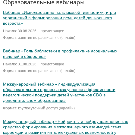
Образовательные вебинары
Вебинар «Использование пальчиковой гимнастики, игр и
упражнений в формировании речи детей дошкольного
возраста»
Начало: 30.08.2026
предстоящее
Формат: занятия по расписанию (онлайн)
Вебинар «Роль библиотеки в профилактике асоциальных
явлений в обществе»
Начало: 31.08.2026
предстоящее
Формат: занятия по расписанию (онлайн)
Международный вебинар «Индивидуализация
образовательного процесса как условие эффективности
педагогической поддержки детей участников СВО в
дополнительном образовании»
Формат: круглосуточный доступ (офлайн)
Международный вебинар «Нейроигры и нейроупражнения как
средство формирования межполушарного взаимодействия,
коррекции и развития интеллектуальных возможностей у