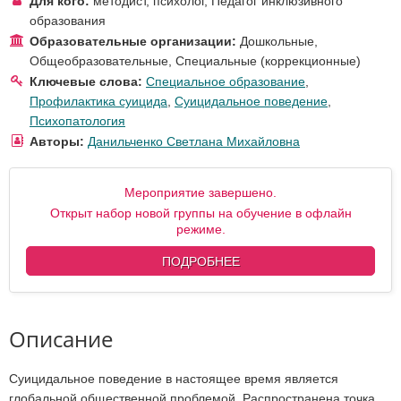
Для кого:
методист
,
психолог
,
Педагог инклюзивного
образования
Образовательные организации:
Дошкольные
,
Общеобразовательные
,
Специальные (коррекционные)
Ключевые слова:
Специальное образование
,
Профилактика суицида
,
Суицидальное поведение
,
Психопатология
Авторы:
Данильченко Светлана Михайловна
Мероприятие завершено.
Открыт набор новой группы на обучение в офлайн
режиме.
ПОДРОБНЕЕ
Описание
Суицидальное поведение в настоящее время является
глобальной общественной проблемой. Распространена точка