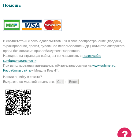
Помощь
В соответствии с законодательством РФ любое распространение (продажа,
тиражирование, прокат, публичное использование и др.) объектов авторского
права без согласия правообладателя запрещено!
Находясь на страницах сайта, вы соглашаетесь с
политикой о
конфиденциальности
.
При использовании материалов, обязательна ссылка на
www.uchmet.ru
.
Разработка сайта
– Модуль Код ИТ.
Нашли ошибку в тексте?
Выделите ее мышкой и нажмите:
Ctrl
+
Enter