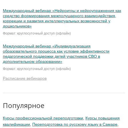
Международный вебинар «Нейроигры и нейроупражнения как
средство формирования межполушарного взаимодействия,
коррекции и развития интеллектуальных возможностей у
дошкольников»
Формат: круглосуточный доступ (офлайн)
Международный вебинар «Индивидуализация
образовательного процесса как условие эффективности
педагогической поддержки детей участников СВО в
дополнительном образовании»
Формат: круглосуточный доступ (офлайн)
Расписание вебинаров
Популярное
Курсы профессиональной переподготовки
,
Курсы повышения
квалификации
,
Переподготовка по русскому языку в Самаре
,