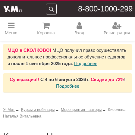
8-800-1000-299
Меню
Корзина
Вход
Регистрация
МЦО в СКОЛКОВО!
МЦО получил право осуществлять
дополнительное профессиональное обучение педагогов
и
после 1 сентября 2025 года
.
Подробнее
Суперакция!!
С
4 по 6 августа 2026 г.
Скидки до
72%
!
Подробнее
УчМет
Курсы и вебинары
Мероприятия - авторы
Киселева
Наталья Витальевна