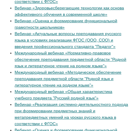
соответствии с ФГОС»
Вебинар «Здоровьесберегающие технологии как основа
эффективного обучения в современной школе»
Вебинар «Оценка и формирование функциональной
грамотности школьников»
Вебинар «Актуальные вопросы преподавания русского
языка в условиях реализации ФГОС (ООО, СОО) и
введения профессионального стандарта "Педагог"»
Международный вебинар «Нормативно-правовое
обеспечение преподавания предметной области "Родной
язык и литературное чтение на родном языке"»
Международный вебинар «Методическое обеспечение
преподавания предметной области "Родной язык и
литературное чтение на родном языке"»
Международный вебинар «Общая характеристика
учебного предмета "Русский родной язык"»
Вебинар «Реализация системно-деятельностного подхода
при формировании предметных знаний и
метапредметных умений на уроках русского языка в
соответствии с ФГОС»
Вебинар «Оценка и формирование функциональной