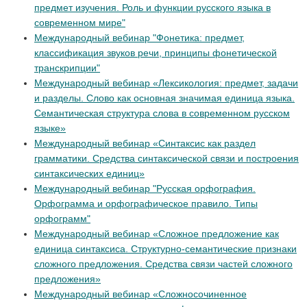
предмет изучения. Роль и функции русского языка в
современном мире"
Международный вебинар "Фонетика: предмет,
классификация звуков речи, принципы фонетической
транскрипции"
Международный вебинар «Лексикология: предмет, задачи
и разделы. Слово как основная значимая единица языка.
Семантическая структура слова в современном русском
языке»
Международный вебинар «Синтаксис как раздел
грамматики. Средства синтаксической связи и построения
синтаксических единиц»
Международный вебинар "Русская орфография.
Орфограмма и орфографическое правило. Типы
орфограмм"
Международный вебинар «Сложное предложение как
единица синтаксиса. Структурно-семантические признаки
сложного предложения. Средства связи частей сложного
предложения»
Международный вебинар «Сложносочиненное