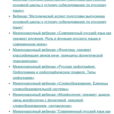
основной школы к устному собеседованию по русскому
языку»
Вебинар "Методический аспект подготовки выпускника
основной школы к устному собеседованию по русскому
языку"
Международный вебинар «Современный русский язык как
предмет изучения. Роль и функции русского языка в
современном мире»
Международный вебинар «Фонетика: предмет,
классификация звуков речи, принципы фонетической
транскрипции»
Международный вебинар «Русская орфография.
Орфограмма и орфографическое правило. Типы
орфограмм»
Международный вебинар «Словообразование. Единицы
словообразовательной системы»
Международный вебинар «Морфология: предмет, задачи,
связь морфологии с фонетикой, лексикой,
словообразованием, синтаксисом»
Международный вебинар "Современный русский язык как