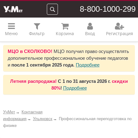
8-800-1000-299
Меню
Фильтр
Корзина
Вход
Регистрация
МЦО в СКОЛКОВО!
МЦО получил право осуществлять
дополнительное профессиональное обучение педагогов
и
после 1 сентября 2025 года
.
Подробнее
Летняя распродажа!
С 1 по 31 августа 2026 г.
скидки
80%
!
Подробнее
УчМет
Контактная
информация
Ульяновск
Профессиональная переподготовка по
физике