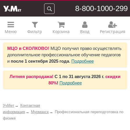
8-800-1000-299
Меню
Фильтр
Корзина
Вход
Регистрация
МЦО в СКОЛКОВО!
МЦО получил право осуществлять
дополнительное профессиональное обучение педагогов
и
после 1 сентября 2025 года
.
Подробнее
Летняя распродажа!
С 1 по 31 августа 2026 г.
скидки
80%
!
Подробнее
УчМет
Контактная
информация
Мурманск
Профессиональная переподготовка по
физике