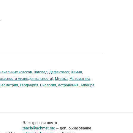
.
начальных классов
,
Логопед
,
Дефектолог
,
Химия
,
опасности жизнедеятельности)
,
Музыка
,
Математика
,
Геометрия
,
География
,
Биология
,
Астрономия
,
Алгебра
.
Электронная почта:
teach@uchmet.org
– доп. образование