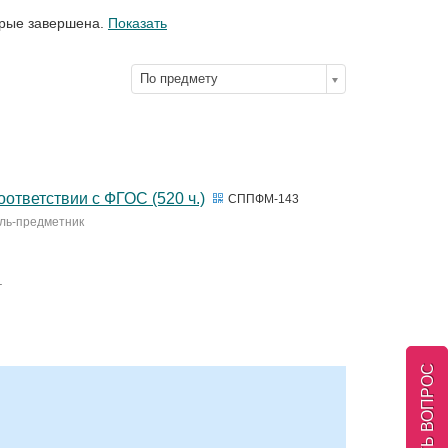
орые завершена.
Показать
По предмету
ответствии с ФГОС (520 ч.)
СППФМ-143
ель-предметник
.
ЗАДАТЬ ВОПРОС