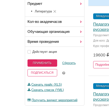
Предмет
Литература
Междунар
Кол-во академчасов
Педагог
русского
Обучающая организация
Продолжите
Для кого: 
Время проведения
Курс профе
Действует акция
19600
ПРИМЕНИТЬ
Сбросить
Подробн
ПОДПИСАТЬСЯ
Скачать прайс (XLS)
Междунар
Скачать список (YML)
Педагог
русского
Получить виджет мероприятий
Продолжите