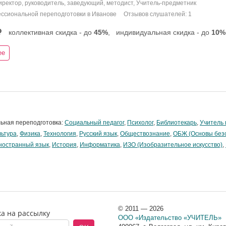
Директор, руководитель, заведующий, методист, Учитель-предметник
ссиональной переподготовки в Иванове
Отзывов слушателей: 1
коллективная скидка - до
45%
,
индивидуальная скидка - до
10%
ее
ьная переподготовка:
Социальный педагог
,
Психолог
,
Библиотекарь
,
Учитель 
льтура
,
Физика
,
Технология
,
Русский язык
,
Обществознание
,
ОБЖ (Основы без
ностранный язык
,
История
,
Информатика
,
ИЗО (Изобразительное искусство)
,
© 2011 — 2026
а на рассылку
ООО «Издательство «УЧИТЕЛЬ»