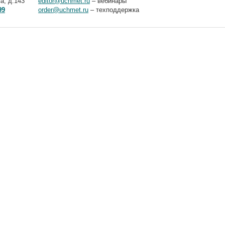
а, д.143
editor@uchmet.ru
– вебинары
99
order@uchmet.ru
– техподдержка