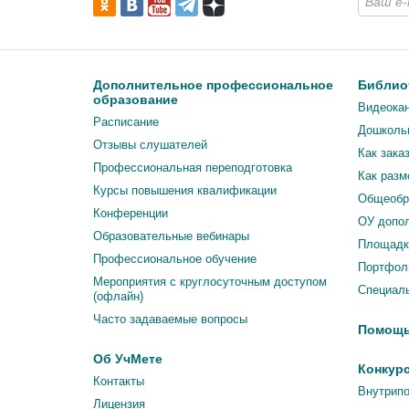
Дополнительное профессиональное
Библио
образование
Видеока
Расписание
Дошколь
Отзывы слушателей
Как зака
Профессиональная переподготовка
Как разм
Курсы повышения квалификации
Общеобр
Конференции
ОУ допол
Образовательные вебинары
Площадка
Профессиональное обучение
Портфоли
Мероприятия c круглосуточным доступом
Специаль
(офлайн)
Часто задаваемые вопросы
Помощ
Об УчМете
Конкур
Контакты
Внутрипо
Лицензия