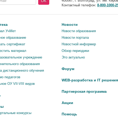
400067
,
г. Волгоград
,
ул. им. Киров
OK
Контактный телефон:
8-800-1000-2
тека
Новости
нал УчМет
Новости образования
ное образование
Новости портала
зать сертификат
Новостной информер
естить материал
Обзор периодики
азовательное учреждение
Это актуально
нительного образования
Форум
 дистанционного обучения
о педагогов
WEB-разработка и IT решения
ное ОУ VII-VIII видов
Партнерская программа
ь
Акции
сы
ртальные конкурсы
Помощь