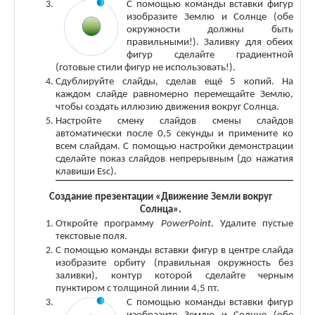
С
помощью команды вставки фигур
изобразите Землю и Солнце (обе
окружности должны быть
правильными!). Заливку для обеих
фигур сделайте градиентной
(готовые стили фигур не использовать!).
Сдублируйте слайды, сделав ещё 5 копий. На
каждом слайде равномерно перемещайте Землю,
чтобы создать иллюзию движения вокруг Солнца.
Настройте смену слайдов смены слайдов
автоматически после 0,5 секунды и примените ко
всем слайдам. С помощью настройки демонстрации
сделайте показ слайдов непрерывным (до нажатия
клавиши
Esc
).
Создание презентации «Движение Земли вокруг
Солнца».
Откройте программу
PowerPoint
. Удалите пустые
текстовые поля.
С помощью команды вставки фигур в центре слайда
изобразите орбиту (правильная окружность без
заливки), контур которой сделайте черным
пунктиром с толщиной линии 4,5 пт.
С
помощью команды вставки фигур