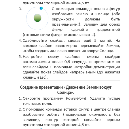
пунктиром с толщиной линии 4,5 пт.
С
помощью команды вставки фигур
изобразите Землю и Солнце (обе
окружности должны быть
правильными!). Заливку для обеих
фигур сделайте градиентной
(готовые стили фигур не использовать!).
Сдублируйте слайды, сделав ещё 5 копий. На
каждом слайде равномерно перемещайте Землю,
чтобы создать иллюзию движения вокруг Солнца.
Настройте смену слайдов смены слайдов
автоматически после 0,5 секунды и примените ко
всем слайдам. С помощью настройки демонстрации
сделайте показ слайдов непрерывным (до нажатия
клавиши
Esc
).
Создание презентации «Движение Земли вокруг
Солнца».
Откройте программу
PowerPoint
. Удалите пустые
текстовые поля.
С помощью команды вставки фигур в центре слайда
изобразите орбиту (правильная окружность без
заливки), контур которой сделайте черным
пунктиром с толщиной линии 4,5 пт.