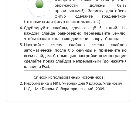
изобразите Землю и Солнце (обе
окружности должны быть
правильными!). Заливку для обеих
фигур сделайте градиентной
(готовые стили фигур не использовать!).
Сдублируйте слайды, сделав ещё 5 копий. На
каждом слайде равномерно перемещайте Землю,
чтобы создать иллюзию движения вокруг Солнца.
Настройте смену слайдов смены слайдов
автоматически после 0,5 секунды и примените ко
всем слайдам. С помощью настройки демонстрации
сделайте показ слайдов непрерывным (до нажатия
клавиши
Esc
).
Список использованных источников:
Информатика и ИКТ. Учебник для 9 класса. Угринович
Н.Д. - М.: Бином. Лаборатория знаний, 2009.