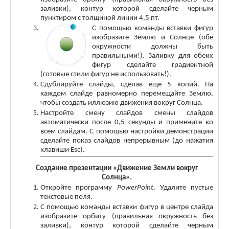
заливки), контур которой сделайте черным
пунктиром с толщиной линии 4,5 пт.
С
помощью команды вставки фигур
изобразите Землю и Солнце (обе
окружности должны быть
правильными!). Заливку для обеих
фигур сделайте градиентной
(готовые стили фигур не использовать!).
Сдублируйте слайды, сделав ещё 5 копий. На
каждом слайде равномерно перемещайте Землю,
чтобы создать иллюзию движения вокруг Солнца.
Настройте смену слайдов смены слайдов
автоматически после 0,5 секунды и примените ко
всем слайдам. С помощью настройки демонстрации
сделайте показ слайдов непрерывным (до нажатия
клавиши
Esc
).
Создание презентации «Движение Земли вокруг
Солнца».
Откройте программу
PowerPoint
. Удалите пустые
текстовые поля.
С помощью команды вставки фигур в центре слайда
изобразите орбиту (правильная окружность без
заливки), контур которой сделайте черным