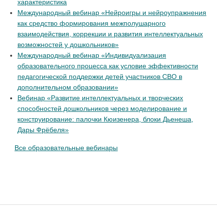
характеристика
Международный вебинар «Нейроигры и нейроупражнения
как средство формирования межполушарного
взаимодействия, коррекции и развития интеллектуальных
возможностей у дошкольников»
Международный вебинар «Индивидуализация
образовательного процесса как условие эффективности
педагогической поддержки детей участников СВО в
дополнительном образовании»
Вебинар «Развитие интеллектуальных и творческих
способностей дошкольников через моделирование и
конструирование: палочки Кюизенера, блоки Дьенеша,
Дары Фрёбеля»
Все образовательные вебинары