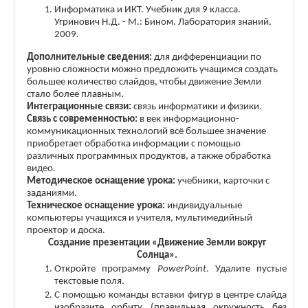
Информатика и ИКТ. Учебник для 9 класса.
Угринович Н.Д. - М.: Бином. Лаборатория знаний,
2009.
Дополнительные сведения:
для дифференциации по
уровню сложности можно предложить учащимся создать
большее количество слайдов, чтобы движение Земли
стало более плавным.
Интеграционные связи:
связь информатики и физики.
Связь с современностью:
в век информационно-
коммуникационных технологий всё большее значение
приобретает обработка информации с помощью
различных программных продуктов, а также обработка
видео.
Методическое оснащение урока:
учебники, карточки с
заданиями.
Техническое оснащение урока:
индивидуальные
компьютеры учащихся и учителя,
мультимедийный
проектор и доска.
Создание презентации «Движение Земли вокруг
Солнца».
Откройте программу
PowerPoint
. Удалите пустые
текстовые поля.
С помощью команды вставки фигур в центре слайда
изобразите орбиту (правильная окружность без