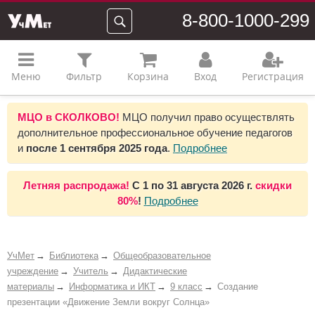
8-800-1000-299
Меню
Фильтр
Корзина
Вход
Регистрация
МЦО в СКОЛКОВО!
МЦО получил право осуществлять
дополнительное профессиональное обучение педагогов
и
после 1 сентября 2025 года
.
Подробнее
Летняя распродажа!
С 1 по 31 августа 2026 г.
скидки
80%
!
Подробнее
УчМет
Библиотека
Общеобразовательное
учреждение
Учитель
Дидактические
материалы
Информатика и ИКТ
9 класс
Создание
презентации «Движение Земли вокруг Солнца»