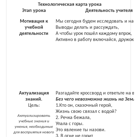
Технологическая карта урока
Этап урока
Деятельность учителя
Мотивация к
Мы сегодня будем исследовать и наб
учебной
Выводы делать и рассуждать,
деятельности
А чтобы урок пошёл каждому впрок,
Активно в работу включайся, дружок
Актуализация
Разгадайте кроссворд и ответьте на во
знаний.
Без чего невозможна жизнь на Земл
Цель:
1.
Кто он, сказочный герой,
Жизнь свою связал с водой?
Актуализировать
2. Речка бежала,
учебные знания и
Упала с горы.
умения, необходимые
Это явление ты назови.
для восприятия нового
3.
В огне не горит