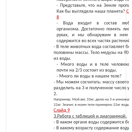
- Представьте, что на Земле пропа
Как бы выглядела наша планета?
Сл
8
- Вода входит в состав любо
организма. Достаточно помять лист
руках, и мы обнаружим в нем в
содержится во всех частях растений.
- В теле животных вода составляет б
половины массы. Тело медузы на 90-9
из воды.
- Много воды и в теле человека
почти на 2/3 состоит из воды.
- Много ли воды в нашем теле?
- Мы можем сосчитать: массу своего 
разделить на 3 и полученное число у
2.
Например. Мой вес 33кг, делю на 3 и умножаю 
22кг. Значит, в моем теле примерно 22кг воды.
Слайд 9
3.Работа с таблицей и диаграммой.
- В каком органе воды содержится бо
- В какому возрасту содержание воды