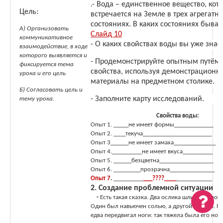
.- Вода – единственное вещество, кот
Цель:
встречается на Земле в трех агрегатн
состояниях. В каких состояниях бывае
А) Организовать
Слайд 10
коммуникативное
- О каких свойствах воды вы уже знае
взаимодействие, в ходе
которого выявляется и
- Продемонстрируйте опытным путём 
фиксируется тема
свойства, используя демонстрационн
урока и его цель
материалы на предметном столике.
Б) Согласовать цель и
- Заполните карту исследований.
тему урока.
Свойства воды:
Опыт 1. _____не имеет формы_____________
Опыт 2. ____текуча_______________________
Опыт 3______не имеет замаха______________
Опыт 4.__________не имеет вкуса__________
Опыт 5. ______безцветна__________________
Опыт 6. _________прозрачна_______________
Опыт 7
.
__________
___????____
____________
2. Создание проблемной ситуации
-
Есть такая сказка. Два ослика шли по дороге
Один был навьючен солью, а другой – ватой. П
едва передвигал ноги: так тяжела была его нош