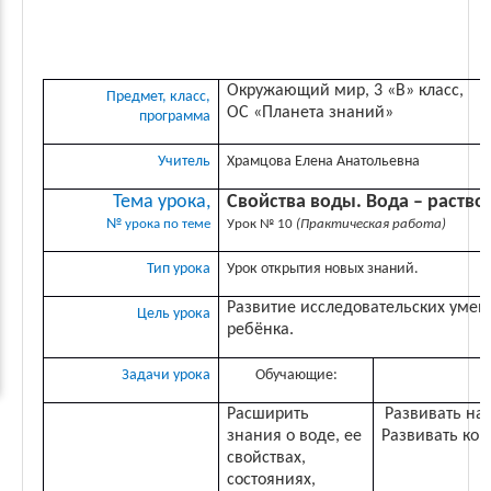
Окружающий мир, 3 «В» класс,
Предмет, класс,
ОС «Планета знаний»
программа
Учитель
Храмцова Елена Анатольевна
Тема урока,
Свойства воды. Вода – раство
№
урока по теме
Урок № 10
(Практическая работа)
Тип урока
Урок открытия новых знаний.
Развитие исследовательских умен
Цель урока
ребёнка.
Задачи урока
Обучающие:
Расширить
Развивать на
знания о воде, ее
Развивать ком
свойствах,
состояниях,