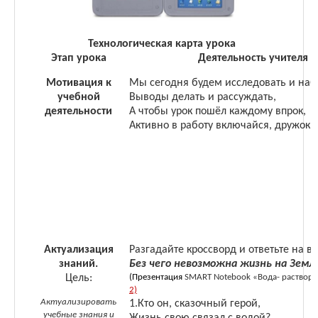
Технологическая карта урока
Этап урока
Деятельность учителя
Мотивация к
Мы сегодня будем исследовать и наб
учебной
Выводы делать и рассуждать,
деятельности
А чтобы урок пошёл каждому впрок,
Активно в работу включайся, дружок
Актуализация
Разгадайте кроссворд и ответьте на во
знаний.
Без чего невозможна жизнь на Земл
Цель:
(Презентация
SMART
N
otebook «Вода- раствор
2)
Актуализировать
1.
Кто он, сказочный герой,
учебные знания и
Жизнь свою связал с водой?