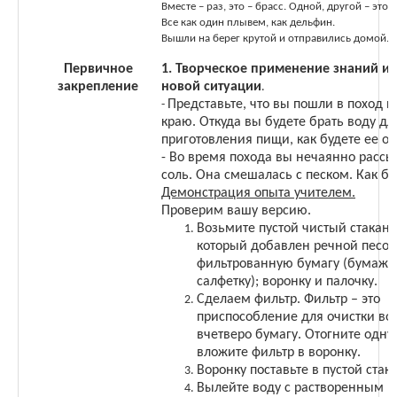
Вместе – раз, это – брасс. Одной, другой – это 
Все как один плывем, как дельфин.
Вышли на берег крутой и отправились домой.
Первичное
1. Творческое применение знаний и 
закрепление
новой ситуации
.
Представьте, что вы пошли в поход 
-
краю. Откуда вы будете брать воду дл
приготовления пищи, как будете ее о
- Во время похода вы нечаянно расс
соль. Она смешалась с песком. Как б
Демонстрация опыта учителем.
Проверим вашу версию.
Возьмите пустой чистый стакан; 
который добавлен речной песок
фильтрованную бумагу (бумаж
салфетку); воронку и палочку.
Сделаем фильтр. Фильтр – это
приспособление для очистки во
вчетверо бумагу. Отогните одну 
вложите фильтр в воронку.
Воронку поставьте в пустой стака
Вылейте воду с растворенным п