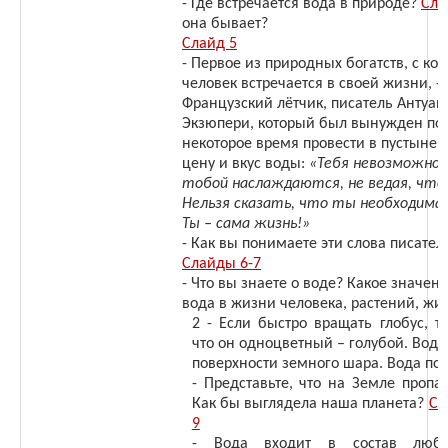
- Где встречается вода в природе?
Сла
она бывает?
Слайд 5
- Первое из природных богатств, с ко
человек встречается в своей жизни, - 
Французский лётчик, писатель Антуан 
Экзюпери, который был вынужден по 
некоторое время провести в пустыне, 
цену и вкус воды:
«Тебя невозможно 
тобой наслаждаются, не ведая, что
Нельзя сказать, что ты необходима 
Ты – сама жизнь!»
- Как вы понимаете эти слова писател
Слайды 6-7
- Что вы знаете о воде? Какое значен
вода в жизни человека, растений, жи
2 - Если быстро вращать глобус, т
что он одноцветный – голубой. Вод
поверхности земного шара. Вода по
- Представьте, что на Земле пропа
Как бы выглядела наша планета?
Сл
9
- Вода входит в состав любо