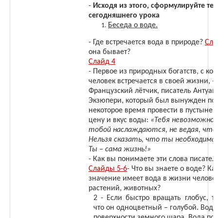
-
Исходя из этого, сформулируйте те
сегодняшнего урока
Беседа о воде.
- Где встречается вода в природе?
Сла
она бывает?
Слайд 4
- Первое из природных богатств, с ко
человек встречается в своей жизни, - 
Французский лётчик, писатель Антуан 
Экзюпери, который был вынужден по 
некоторое время провести в пустыне, 
цену и вкус воды:
«Тебя невозможно 
тобой наслаждаются, не ведая, что
Нельзя сказать, что ты необходима 
Ты – сама жизнь!»
- Как вы понимаете эти слова писател
Слайды 5-6
- Что вы знаете о воде? Ка
значение имеет вода в жизни человек
растений, животных?
2 - Если быстро вращать глобус, т
что он одноцветный – голубой. Вод
поверхности земного шара. Вода по