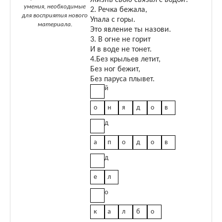
умения, необходимые
2. Речка бежала,
для восприятия нового
Упала с горы.
материала.
Это явление ты назови.
3.
В огне не горит
И в воде не тонет.
4.Без крыльев летит,
Без ног бежит,
Без паруса плывет.
й
о
н
я
д
о
в
д
а
п
о
д
о
в
д
е
л
о
к
а
л
б
о