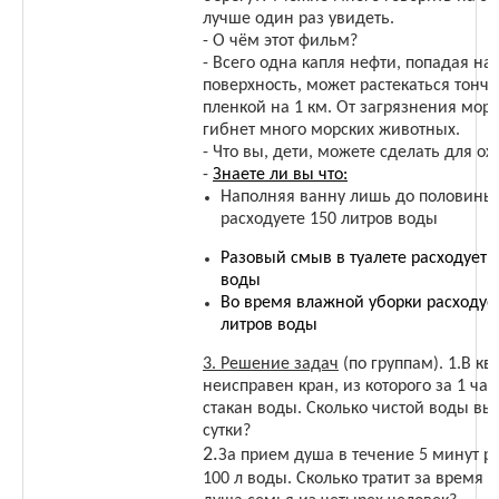
лучше один раз увидеть.
- О чём этот фильм?
- Всего одна капля нефти, попадая на
поверхность, может растекаться тонч
пленкой на 1 км. От загрязнения мор
гибнет много морских животных.
- Что вы, дети, можете сделать для о
-
Знаете ли вы что:
Наполняя ванну лишь до половины
расходуете 150 литров воды
Разовый смыв в туалете расходует 8
воды
Во время влажной уборки расходуе
литров воды
3. Решение задач
(по группам). 1.В кв
неисправен кран, из которого за 1 час
стакан воды. Сколько чистой воды выт
сутки?
2.
За прием душа в течение 5 минут р
100 л воды. Сколько тратит за время 