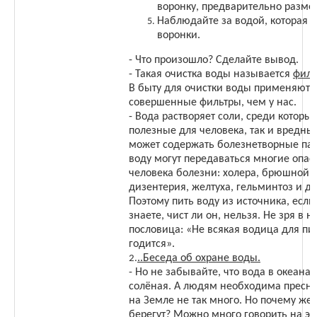
воронку, предварительно разме
Наблюдайте за водой, которая в
воронки.
- Что произошло? Сделайте вывод.
- Такая очистка воды называется
филь
В быту для очистки воды применяютс
совершенные фильтры, чем у нас.
- Вода растворяет соли, среди которых
полезные для человека, так и вредны
может содержать болезнетворные пал
воду могут передаваться многие опас
человека болезни: холера, брюшной т
дизентерия, желтуха, гельминтоз и др
Поэтому пить воду из источника, если
знаете, чист ли он, нельзя. Не зря в н
пословица: «Не всякая водица для пи
годится».
..Беседа об охране воды.
2.
- Но не забывайте, что вода в океанах
солёная. А людям необходима пресна
на Земле не так много. Но почему же
берегут? Можно много говорить на эту