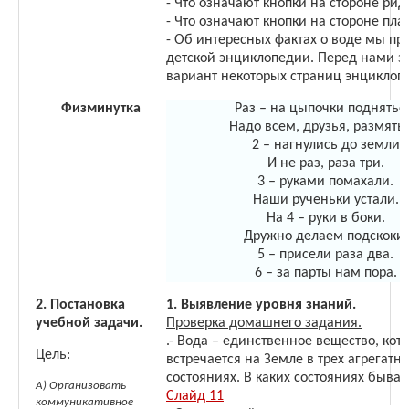
- Что означают кнопки на стороне рид
- Что означают кнопки на стороне пл
- Об интересных фактах о воде мы пр
детской энциклопедии. Перед нами э
вариант некоторых страниц энциклоп
Физминутка
Раз – на цыпочки поднятьс
Надо всем, друзья, размятьс
2 – нагнулись до земли
И не раз, раза три.
3 – руками помахали.
Наши рученьки устали.
На 4 – руки в боки.
Дружно делаем подскоки.
5 – присели раза два.
6 – за парты нам пора.
2.
Постановка
1. Выявление уровня знаний.
учебной задачи.
Проверка домашнего задания.
.- Вода – единственное вещество, кот
Цель:
встречается на Земле в трех агрегатн
состояниях. В каких состояниях бывае
А) Организовать
Слайд 11
коммуникативное