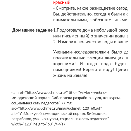
красный
- Смотрите, какое разноцветие сегодня
Вы, действительно, сегодня были ак
внимательными, любознательными.
Домашнее задание
1.Подготовьте дома небольшой расска
или письменный) о значении воды в 
2. Измерить количество воды в вашем
Учеными-исследователями было док
положительные эмоции живущих на 
хорошими! И тогда вода будет 
помощником! Берегите воду! Цените
жизнь на Земле!
<a href="http://www.uchmet.ru/" title="УчМет - учебно-
методический портал. Библиотека разработок, умк, конкурсы,
социальная сеть педагогов" ><img
src="http://www.uchmet.ru/imgs/uchmet_120_60.gif"
alt="УчМет - учебно-методический портал. Библиотека
разработок, умк, конкурсы, социальная сеть педагогов"
width="120" height="60" /></a>