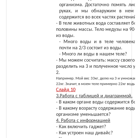
организма. Достаточно помять лист
руках, и мы обнаружим в нем в
содержится во всех частях растений.
- В теле животных вода составляет б
половины массы. Тело медузы на 90-9
из воды.
- Много воды и в теле человека
почти на 2/3 состоит из воды.
- Много ли воды в нашем теле?
- Мы можем сосчитать: массу своего 
разделить на 3 и полученное число у
2.
Например. Мой вес 33кг, делю на 3 и умножаю 
22кг. Значит, в моем теле примерно 22кг воды.
Слайд 10
3.Работа с таблицей и диаграммой.
- В каком органе воды содержится бо
- В какому возрасту содержание воды
организме уменьшается?
4. Работа с информацией
- Как включить гаджет?
- Как устроен наш дивайс?