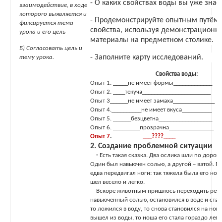
- О каких свойствах воды вы уже знае
взаимодействие, в ходе
которого выявляется и
- Продемонстрируйте опытным путём 
фиксируется тема
свойства, используя демонстрационн
урока и его цель
материалы на предметном столике.
Б) Согласовать цель и
- Заполните карту исследований.
тему урока.
Свойства воды:
Опыт 1. _____не имеет формы_____________
Опыт 2. ____текуча_______________________
Опыт 3______не имеет замаха______________
Опыт 4.__________не имеет вкуса__________
Опыт 5. ______безцветна__________________
Опыт 6. _________прозрачна_______________
Опыт 7
.
__________
___????____
____________
2. Создание проблемной ситуации
-
Есть такая сказка. Два ослика шли по дороге
Один был навьючен солью, а другой – ватой. П
едва передвигал ноги: так тяжела была его нош
шел весело и легко.
Вскоре животным пришлось переходить речк
навьюченный солью, остановился в воде и стал 
то ложился в воду, то снова становился на ноги
вышел из воды, то ноша его стала гораздо легч