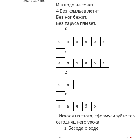
материала.
И в воде не тонет.
4.Без крыльев летит,
Без ног бежит,
Без паруса плывет.
й
о
н
я
д
о
в
д
а
п
о
д
о
в
д
е
л
о
к
а
л
б
о
- Исходя из этого, сформулируйте тему
сегодняшнего урока
Беседа о воде.