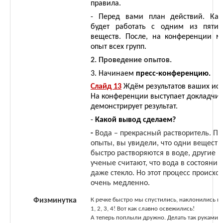
правила.
- Перед вами план действий. Каж
будет работать с одним из пяти
веществ. После, на конференции 
опыт всех групп.
2. Проведение опытов.
3. Начинаем
пресс-конференцию.
Слайд 13
Ждём результатов ваших ис
На конференции выступает докладчик
демонстрирует результат.
-
Какой вывод сделаем?
-
Вода – прекрасный растворитель. П
опыты, вы увидели, что одни веществ
быстро растворяются в воде, другие п
ученые считают, что вода в состоянии
даже стекло. Но этот процесс происхо
очень медленно.
Физминутка
К речке быстро мы спустились, наклонились и
1, 2, 3, 4! Вот как славно освежились!
А теперь поплыли дружно. Делать так руками 