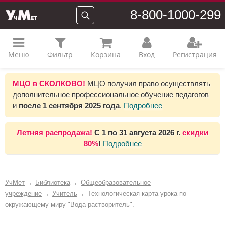
8-800-1000-299
Меню
Фильтр
Корзина
Вход
Регистрация
МЦО в СКОЛКОВО!
МЦО получил право осуществлять
дополнительное профессиональное обучение педагогов
и
после 1 сентября 2025 года
.
Подробнее
Летняя распродажа!
С 1 по 31 августа 2026 г.
скидки
80%
!
Подробнее
УчМет
Библиотека
Общеобразовательное
учреждение
Учитель
Технологическая карта урока по
окружающему миру "Вода-растворитель".