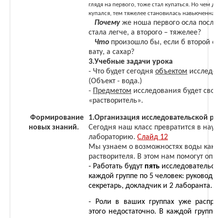
глядя на первого, тоже стал купаться. Но чем д
купался, тем тяжелее становилась навьюченная 
Почему
же ноша первого осла после
стала легче, а второго – тяжелее?
Что
произошло бы, если б второй о
вату, а сахар?
3.Учебные задачи урока
- Что будет сегодня
объектом
исследо
(Объект - вода.)
-
Предметом
исследования будет свой
«растворитель».
Формирование
1.Организация исследовательской р
новых знаний.
Сегодня наш класс превратится в нау
лабораторию.
Слайд 12
Мы узнаем о возможностях воды как
растворителя. В этом нам помогут опы
- Работать будут
пять
исследовательски
каждой группе по 5 человек: руководи
секретарь, докладчик и 2 лаборанта.
- Роли в ваших группах уже распр
этого недостаточно. В каждой группе