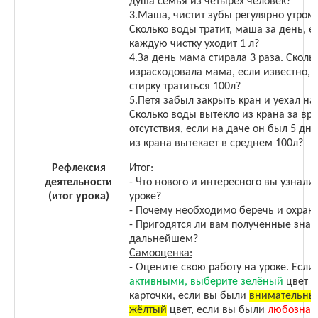
душа семья из четырех человек?
3.Маша, чистит зубы регулярно утром
Сколько воды тратит, маша за день, е
каждую чистку уходит 1 л?
4.За день мама стирала 3 раза. Сколь
израсходовала мама, если известно, ч
стирку тратиться 100л?
5.Петя забыл закрыть кран и уехал на
Сколько воды вытекло из крана за вр
отсутствия, если на даче он был 5 дней
из крана вытекает в среднем 100л?
Рефлексия
Итог:
деятельности
- Что нового и интересного вы узнали
(итог урока)
уроке?
- Почему необходимо беречь и охраня
- Пригодятся ли вам полученные знан
дальнейшем?
Самооценка:
- Оцените свою работу на уроке. Если
активными, выберите зелёный
цвет с
карточки, если вы были
внимательны
жёлтый
цвет, если вы были
любознат