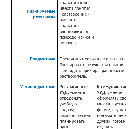
значении воды.
Ввести понятия
Планируемые
«растворение»;
результаты
выявить
значение
растворения в
природе и жизни
человека.
Предметные
Проводить несложные опыты по р
Фиксировать результаты опытов. 
Приводить
примеры растворения в
растворитель.
Метапредметные
Регулятивные
Коммуникатив
УУД:
умение
УУД
: умение
определять
оформлять сво
учебную
мысли в устной
задачу;
форме, слушать
самостоятельно
понимать речь
планировать
других, готовно
пути
слушать