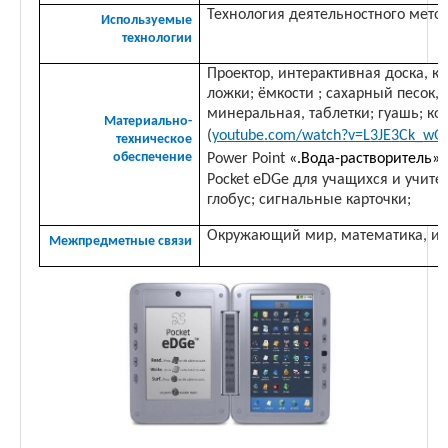
Технология деятельностного метод
Используемые
технологии
Проектор, интерактивная доска, к
ложки; ёмкости ; сахарный песок, 
минеральная, таблетки; гуашь; ко
Материально-
(
youtube
.
com
/
watch
?
v
=
L
3
JE
3
Ck
_
wQ
техническое
обеспечение
Power Point
«.Вода-растворитель»;
Pocket
eDGe
для учащихся и учите
глобус; сигнальные карточки;
Окружающий мир, математика, ин
Межпредметные связи