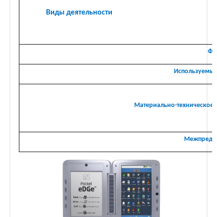
Виды деятельности
Фо
Используемые
Материально-техническое 
Межпредме