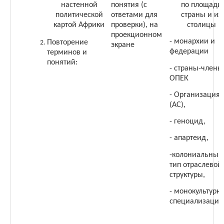
настенной
понятия (с
по площади
политической
ответами для
страны и их
картой Африки
проверки), на
столицы
проекционном
- монархии и
Повторение
экране
федерации
терминов и
понятий:
- страны-члены
ОПЕК
- Организация 
(АС),
- геноцид,
- апартеид,
-колониальный
тип отраслевой
структуры,
- монокультурн
специализация