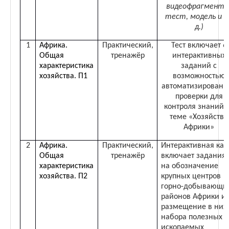
видеофрагменты
тест, модель и т
д.)
1
Африка.
Практический,
Тест включает 6
Общая
тренажёр
интерактивных
характеристика
заданий с
хозяйства. П1
возможностью
автоматизированн
проверки для
контроля знаний 
теме «Хозяйство
Африки»
2
Африка.
Практический,
Интерактивная кар
Общая
тренажёр
включает задания
характеристика
на обозначение
хозяйства. П2
крупных центров
горно-добывающи
районов Африки и
размещение в них
набора полезных
ископаемых