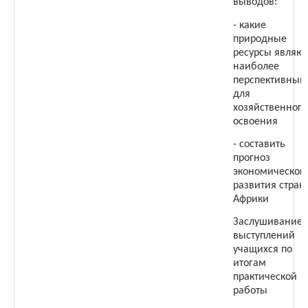
выводов:
- какие
природные
ресурсы являю
наиболее
перспективным
для
хозяйственного
освоения
- составить
прогноз
экономическог
развития стран
Африки
Заслушивание
выступлений
учащихся по
итогам
практической
работы