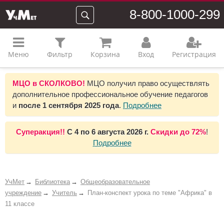
8-800-1000-299
Меню
Фильтр
Корзина
Вход
Регистрация
МЦО в СКОЛКОВО!
МЦО получил право осуществлять
дополнительное профессиональное обучение педагогов
и
после 1 сентября 2025 года
.
Подробнее
Суперакция!!
С
4 по 6 августа 2026 г.
Скидки до
72%
!
Подробнее
УчМет
Библиотека
Общеобразовательное
учреждение
Учитель
План-конспект урока по теме "Африка" в
11 классе