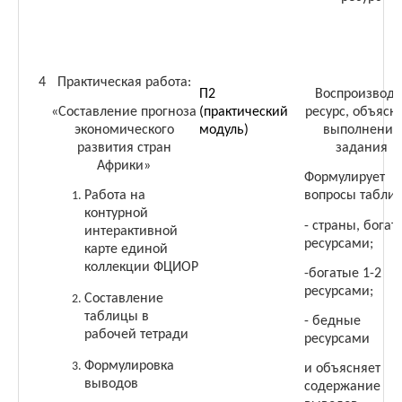
4
Практическая работа:
П2
Воспроизводи
«Составление прогноза
(практический
ресурс, объясн
экономического
модуль)
выполнение
развития стран
задания
Африки»
Формулирует
Работа на
вопросы табли
контурной
- страны, богат
интерактивной
ресурсами;
карте единой
коллекции ФЦИОР
-богатые 1-2
ресурсами;
Составление
таблицы в
- бедные
рабочей тетради
ресурсами
Формулировка
и объясняет
выводов
содержание