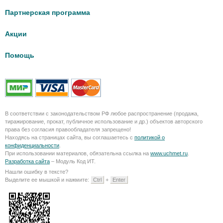
Партнерская программа
Акции
Помощь
В соответствии с законодательством РФ любое распространение (продажа,
тиражирование, прокат, публичное использование и др.) объектов авторского
права без согласия правообладателя запрещено!
Находясь на страницах сайта, вы соглашаетесь с
политикой о
конфиденциальности
.
При использовании материалов, обязательна ссылка на
www.uchmet.ru
.
Разработка сайта
– Модуль Код ИТ.
Нашли ошибку в тексте?
Выделите ее мышкой и нажмите:
Ctrl
+
Enter