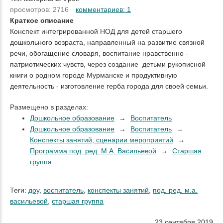
просмотров: 2716
комментариев: 1
Краткое описание
Конспект интегрированной НОД для детей старшего
дошкольного возраста, направленный на развитие связной
речи, обогащение словаря, воспитание нравственно -
патриотических чувств, через создание детьми рукописной
книги о родном городе Мурманске и продуктивную
деятельность - изготовление герба города для своей семьи.
Размещено в разделах:
Дошкольное образование
Воспитатель
Дошкольное образование
Воспитатель
Конспекты занятий, сценарии мероприятий
Программа под. ред. М.А. Васильевой
Старшая
группа
Теги:
доу
,
воспитатель
,
конспекты занятий
,
под. ред. м.а.
васильевой
,
старшая группа
23 сентября 2019