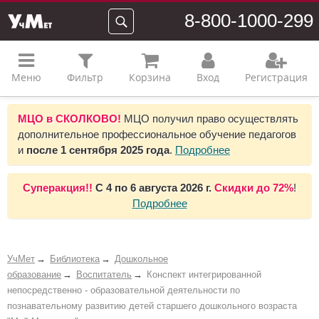
8-800-1000-299
Меню
Фильтр
Корзина
Вход
Регистрация
МЦО в СКОЛКОВО!
МЦО получил право осуществлять
дополнительное профессиональное обучение педагогов
и
после 1 сентября 2025 года
.
Подробнее
Суперакция!!
С
4 по 6 августа 2026 г.
Скидки до
72%
!
Подробнее
УчМет
Библиотека
Дошкольное
образование
Воспитатель
Конспект интегрированной
непосредственно - образовательной деятельности по
познавательному развитию детей старшего дошкольного возраста