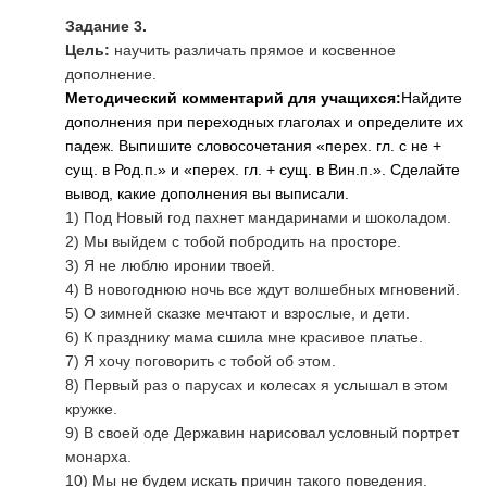
Задание 3.
Цель:
научить различать прямое и косвенное
дополнение.
Методический комментарий для учащихся:
Найдите
дополнения при переходных глаголах и определите их
падеж. Выпишите словосочетания «перех. гл. с не +
сущ. в Род.п.» и «перех. гл. + сущ. в Вин.п.». Сделайте
вывод, какие дополнения вы выписали.
1) Под Новый год пахнет мандаринами и шоколадом.
2) Мы выйдем с тобой побродить на просторе.
3) Я не люблю иронии твоей.
4) В новогоднюю ночь все ждут волшебных мгновений.
5) О зимней сказке мечтают и взрослые, и дети.
6) К празднику мама сшила мне красивое платье.
7) Я хочу поговорить с тобой об этом.
8) Первый раз о парусах и колесах я услышал в этом
кружке.
9) В своей оде Державин нарисовал условный портрет
монарха.
10) Мы не будем искать причин такого поведения.