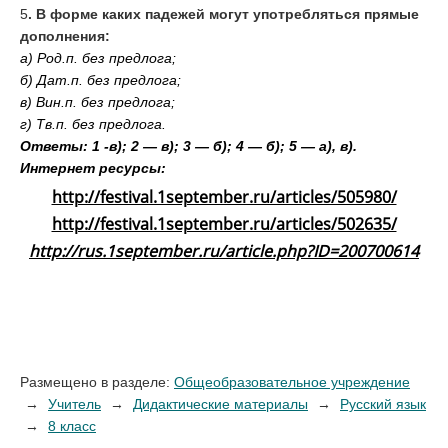
5
. В форме каких падежей могут употребляться прямые
дополнения:
а) Род.п. без предлога;
б) Дат.п. без предлога;
в) Вин.п. без предлога;
г) Тв.п. без предлога.
Ответы: 1 -в); 2 — в); 3 — б); 4 — б); 5 — а), в).
Интернет ресурсы:
http://festival.1september.ru/articles/505980/
http://festival.1september.ru/articles/502635/
http://rus.1september.ru/article.php?ID=200700614
Размещено в разделе:
Общеобразовательное учреждение
Учитель
Дидактические материалы
Русский язык
8 класс