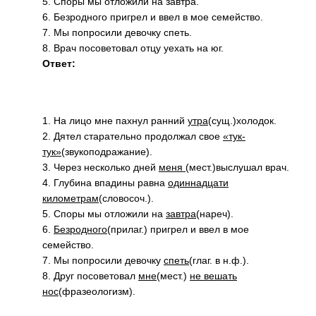
5. Споры мы отложили на завтра.
6. Безродного пригрел и ввел в мое семейство.
7. Мы попросили девочку спеть.
8. Врач посоветовал отцу уехать на юг.
Ответ:
1. На лицо мне пахнул ранний
утра
(сущ.)холодок.
2. Дятел старательно продолжал свое
«тук-
тук»
(звукоподражание).
3. Через несколько дней
меня
(мест.)выслушал врач.
4. Глубина впадины равна
одиннадцати
километрам
(словосоч.).
5. Споры мы отложили на
завтра
(нареч).
6.
Безродного
(прилаг.) пригрел и ввел в мое
семейство.
7. Мы попросили девочку
спеть
(глаг. в н.ф.).
8. Друг посоветовал
мне
(мест.)
не вешать
нос
(фразеологизм).