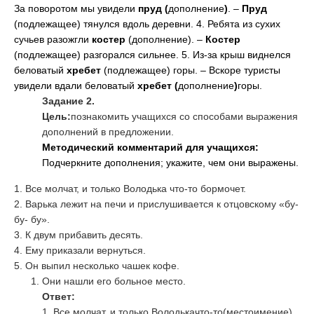
За поворотом мы увидели
пруд (
дополнение
)
. –
Пруд
(подлежащее) тянулся вдоль деревни. 4. Ребята из сухих
сучьев разожгли
костер
(дополнение). –
Костер
(подлежащее) разгорался сильнее. 5. Из-за крыш виднелся
беловатый
хребет
(подлежащее) горы. – Вскоре туристы
увидели вдали беловатый
хребет (
дополнение
)
горы.
Задание 2.
Цель:
познакомить учащихся со способами выражения
дополнений в предложении.
Методический комментарий для учащихся:
Подчеркните дополнения; укажите, чем они выражены.
1. Все молчат, и только Володька что-то бормочет.
2. Варька лежит на печи и прислушивается к отцовскому «бу-
бу- бу».
3. К двум прибавить десять.
4. Ему приказали вернуться.
5. Он выпил несколько чашек кофе.
Они нашли его больное место.
Ответ:
1. Все молчат, и только Володька
что-то
(местоимение)