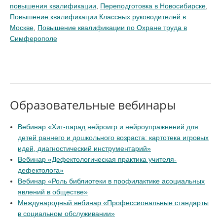
повышения квалификации
,
Переподготовка в Новосибирске
,
Повышение квалификации Классных руководителей в
Москве
,
Повышение квалификации по Охране труда в
Симферополе
Образовательные вебинары
Вебинар «Хит-парад нейроигр и нейроупражнений для
детей раннего и дошкольного возраста: картотека игровых
идей, диагностический инструментарий»
Вебинар «Дефектологическая практика учителя-
дефектолога»
Вебинар «Роль библиотеки в профилактике асоциальных
явлений в обществе»
Международный вебинар «Профессиональные стандарты
в социальном обслуживании»