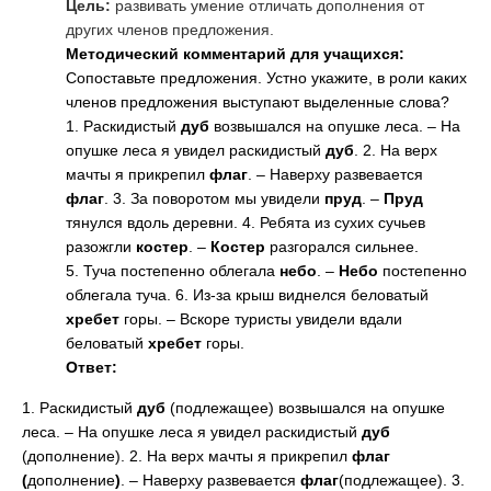
Цель:
развивать умение отличать дополнения от
других членов предложения.
Методический комментарий для учащихся:
Сопоставьте предложения. Устно укажите, в роли каких
членов предложения выступают выделенные слова?
1. Раскидистый
дуб
возвышался на опушке леса. – На
опушке леса я увидел раскидистый
дуб
. 2. На верх
мачты я прикрепил
флаг
. – Наверху развевается
флаг
. 3. За поворотом мы увидели
пруд
. –
Пруд
тянулся вдоль деревни. 4. Ребята из сухих сучьев
разожгли
костер
. –
Костер
разгорался сильнее.
5. Туча постепенно облегала
небо
. –
Небо
постепенно
облегала туча. 6. Из-за крыш виднелся беловатый
хребет
горы. – Вскоре туристы увидели вдали
беловатый
хребет
горы.
Ответ:
1. Раскидистый
дуб
(подлежащее) возвышался на опушке
леса. – На опушке леса я увидел раскидистый
дуб
(дополнение). 2. На верх мачты я прикрепил
флаг
(
дополнение
)
. – Наверху развевается
флаг
(подлежащее)
. 3.