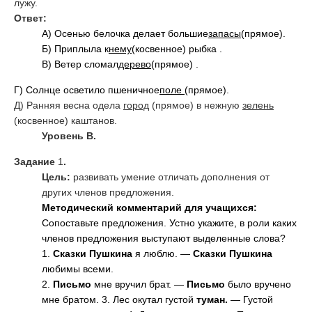
лужу.
Ответ:
А) Осенью белочка делает большие
запасы
(прямое).
Б) Приплыла к
нему
(косвенное) рыбка .
В) Ветер сломал
дерево
(прямое) .
Г) Солнце осветило пшеничное
поле
(прямое).
Д) Ранняя весна одела
город
(прямое) в нежную
зелень
(косвенное) каштанов.
Уровень В.
Задание
1
.
Цель:
развивать умение отличать дополнения от
других членов предложения.
Методический комментарий для учащихся:
Сопоставьте предложения. Устно укажите, в роли каких
членов предложения выступают выделенные слова?
1.
Сказки Пушкина
я люблю. —
Сказки Пушкина
любимы всеми.
2.
Письмо
мне вручил брат. —
Письмо
было вручено
мне братом. 3. Лес окутал густой
туман.
— Густой