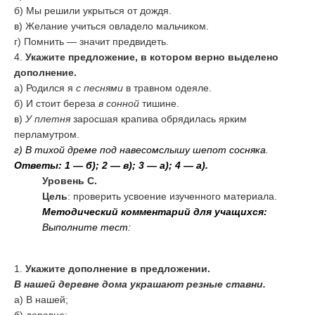
б) Мы решили укрыться от дождя.
в) Желание учиться овладело мальчиком.
г) Помнить — значит предвидеть.
4.
Укажите предложение, в котором верно выделено
дополнение.
а) Родился я
с песнями
в травном одеяле.
б) И стоит береза
в сонной
тишине.
в)
У плетня
заросшая крапива обрядилась ярким
перламутром.
г) В тихой дреме
под навесом
слышу шепот сосняка.
Ответы: 1 — б); 2 — в); 3 — а); 4 — а).
Уровень С.
Цель
: проверить усвоение изученного материала.
Методический комментарий для учащихся:
Выполните тест:
1.
Укажите дополнение в предложении.
В нашей деревне дома украшают резные ставни.
а) В нашей;