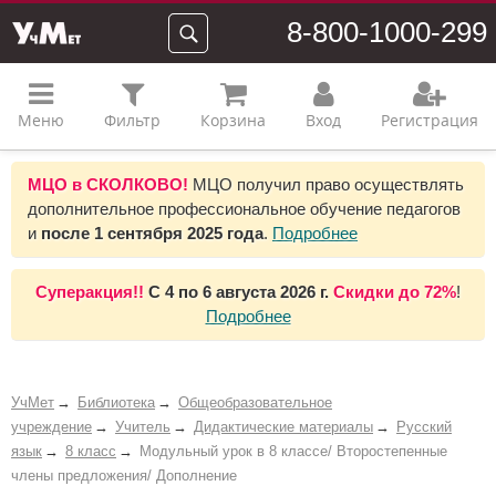
8-800-1000-299
Меню
Фильтр
Корзина
Вход
Регистрация
МЦО в СКОЛКОВО!
МЦО получил право осуществлять
дополнительное профессиональное обучение педагогов
и
после 1 сентября 2025 года
.
Подробнее
Суперакция!!
С
4 по 6 августа 2026 г.
Скидки до
72%
!
Подробнее
УчМет
Библиотека
Общеобразовательное
учреждение
Учитель
Дидактические материалы
Русский
язык
8 класс
Модульный урок в 8 классе/ Второстепенные
члены предложения/ Дополнение