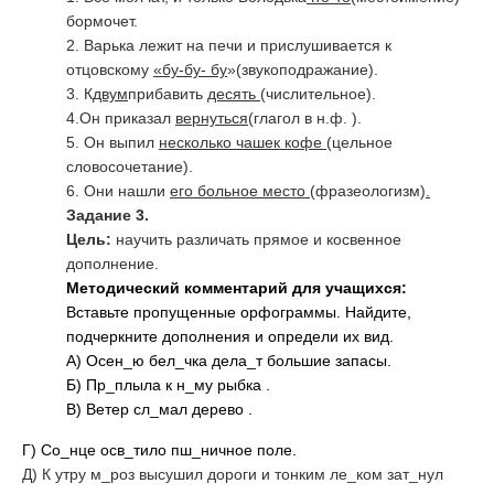
бормочет.
2. Варька лежит на печи и прислушивается к
отцовскому
«бу-бу- бу
»
(звукоподражание).
3. К
двум
прибавить
десять
(числительное)
.
4.Он приказал
вернуться
(глагол в н.ф. ).
5. Он выпил
несколько чашек кофе
(цельное
словосочетание)
.
6. Они нашли
его больное место
(фразеологизм)
.
Задание 3.
Цель:
научить различать прямое и косвенное
дополнение.
Методический комментарий для учащихся:
Вставьте пропущенные орфограммы. Найдите,
подчеркните дополнения и определи их вид.
А) Осен_ю бел_чка дела_т большие запасы.
Б) Пр_плыла к н_му рыбка .
В) Ветер сл_мал дерево .
Г) Со_нце осв_тило пш_ничное поле.
Д) К утру м_роз высушил дороги и тонким ле_ком зат_нул