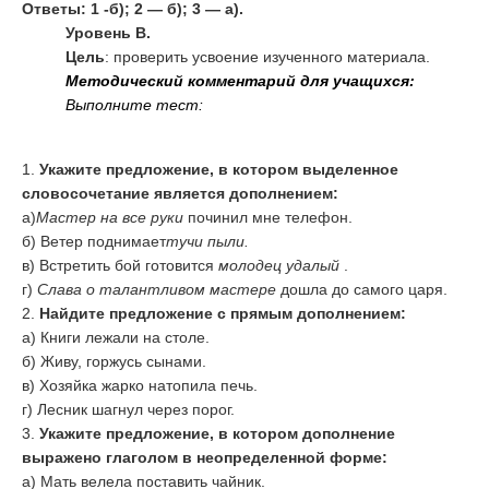
Ответы: 1 -б); 2 — б); 3 — а).
Уровень В.
Цель
: проверить усвоение изученного материала.
Методический комментарий для учащихся:
Выполните тест:
1.
Укажите предложение, в котором выделенное
словосочетание является дополнением:
а)
Мастер на все руки
починил мне телефон.
б) Ветер поднимает
тучи пыли.
в) Встретить бой готовится
молодец удалый
.
г)
Слава о талантливом мастере
дошла до самого царя.
2.
Найдите предложение с прямым дополнением:
а) Книги лежали на столе.
б) Живу, горжусь сынами.
в) Хозяйка жарко натопила печь.
г) Лесник шагнул через порог.
3.
Укажите предложение, в котором дополнение
выражено глаголом в неопределенной форме:
а) Мать велела поставить чайник.