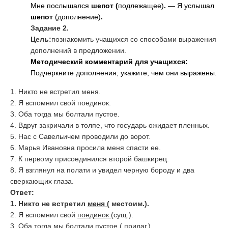
Мне послышался
шепот (
подлежащее)
.
— Я услышал
шепот
(дополнение)
.
Задание 2.
Цель:
познакомить учащихся со способами выражения
дополнений в предложении.
Методический комментарий для учащихся:
Подчеркните дополнения; укажите, чем они выражены.
1. Никто не встретил меня.
2. Я вспомнил свой поединок.
3. Оба тогда мы болтали пустое.
4. Вдруг закричали в толпе, что государь ожидает пленных.
5. Нас с Савельичем проводили до ворот.
6. Марья Ивановна просила меня спасти ее.
7. К первому присоединился второй башкирец.
8. Я взглянул на полати и увидел черную бороду и два
сверкающих глаза.
Ответ:
1. Никто не встретил
меня
( местоим.).
2. Я вспомнил свой
поединок
(сущ.)
.
3. Оба тогда мы болтали
пустое
( прилаг.)
.