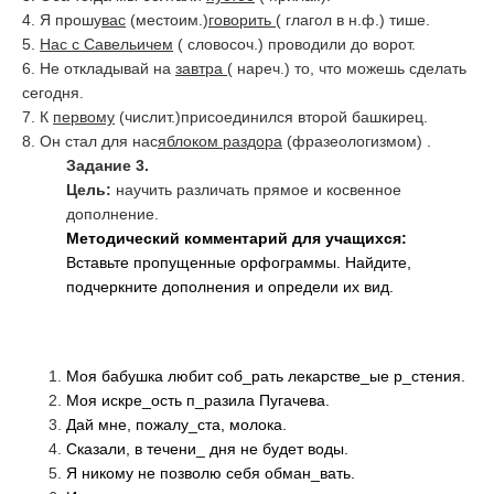
4. Я прошу
вас
(местоим.)
говорить
( глагол в н.ф.)
тише.
5.
Нас с Савельичем
( словосоч.)
проводили до ворот.
6. Не откладывай на
завтра
( нареч.)
то, что можешь сделать
сегодня.
7. К
первому
(числит.)
присоединился второй башкирец.
8. Он стал для нас
яблоком раздора
(фразеологизмом) .
Задание 3.
Цель:
научить различать прямое и косвенное
дополнение.
Методический комментарий для учащихся:
Вставьте пропущенные орфограммы. Найдите,
подчеркните дополнения и определи их вид.
Моя бабушка любит соб_рать лекарстве_ые р_стения.
Моя искре_ость п_разила Пугачева.
Дай мне, пожалу_ста, молока.
Сказали, в течени_ дня не будет воды.
Я никому не позволю себя обман_вать.