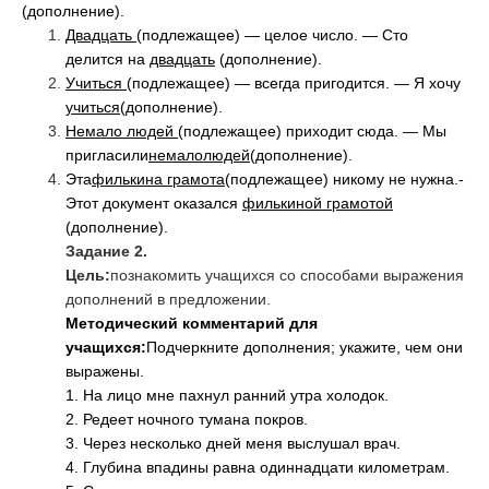
(дополнение).
Двадцать
(подлежащее) — целое число. — Сто
делится на
двадцать
(дополнение).
Учиться
(подлежащее) — всегда пригодится. — Я хочу
учиться
(дополнение).
Немало людей
(подлежащее) приходит сюда. — Мы
пригласили
немало
людей
(дополнение).
Эта
филькина грамота
(подлежащее) никому не нужна.-
Этот документ оказался
филькиной грамотой
(дополнение).
Задание 2.
Цель:
познакомить учащихся со способами выражения
дополнений в предложении.
Методический комментарий для
учащихся:
Подчеркните дополнения; укажите, чем они
выражены.
1. На лицо мне пахнул ранний утра холодок.
2. Редеет ночного тумана покров.
3. Через несколько дней меня выслушал врач.
4. Глубина впадины равна одиннадцати километрам.