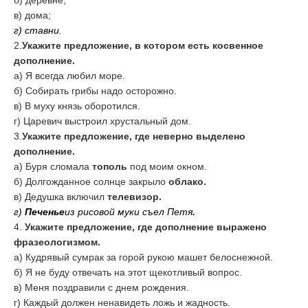
б) деревне;
в) дома;
г) ставни.
2.
Укажите предложение, в котором есть косвенное
дополнение.
а) Я всегда любил море.
б) Собирать грибы надо осторожно.
в) В муху князь оборотился.
г) Царевич выстроил хрустальный дом.
3.
Укажите предложение, где неверно выделено
дополнение.
а) Буря сломала
тополь
под моим окном.
б) Долгожданное солнце закрыло
облако.
в) Дедушка включил
телевизор.
г)
Печенье
из рисовой муки съел Петя
.
4.
Укажите предложение, где дополнение выражено
фразеологизмом.
а) Кудрявый сумрак за горой рукою машет белоснежной.
б) Я не буду отвечать на этот щекотливый вопрос.
в) Меня поздравили с днем рождения.
г) Каждый должен ненавидеть ложь и жадность.