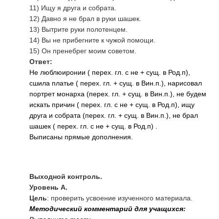
11) Ищу я друга и собрата.
12) Давно я не брал в руки шашек.
13) Вытрите руки полотенцем.
14) Вы не прибегните к чужой помощи.
15) Он пренебрег моим советом.
Ответ:
Не люблю
иронии ( перех. гл. с не + сущ. в Род.п),
сшила платье ( перех. гл. + сущ. в Вин.п.), нарисовал
портрет монарха (перех. гл. + сущ. в Вин.п.), не будем
искать причин ( перех. гл. с не + сущ. в Род.п), ищу
друга и собрата (перех. гл. + сущ. в Вин.п.), не брал
шашек ( перех. гл. с не + сущ. в Род.п) .
Выписаны прямые дополнения.
Выходной контроль.
Уровень А.
Цель
: проверить усвоение изученного материала.
Методический комментарий для учащихся: