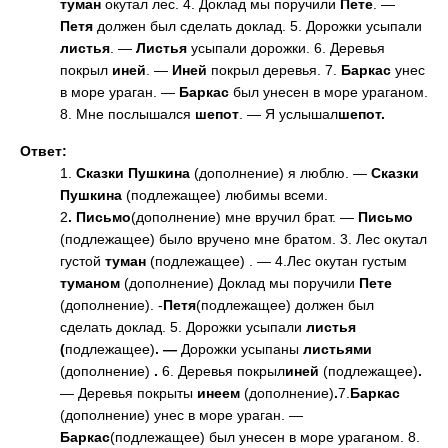
туман
окутал лес. 4. Доклад мы поручили
Пете
. —
Петя
должен был сделать доклад. 5. Дорожки усыпали
листья
. —
Листья
усыпали дорожки. 6. Деревья
покрыл
иней
. —
Иней
покрыл деревья. 7.
Баркас
унес
в море ураган. —
Баркас
был унесен в море ураганом.
8. Мне послышался
шепот
. — Я услышал
шепот.
Ответ:
1.
Сказки Пушкина
(дополнение) я люблю. —
Сказки
Пушкина
(подлежащее) любимы всеми.
2
. Письмо
(дополнение) мне вручил брат. —
Письмо
(подлежащее) было вручено мне братом. 3. Лес окутал
густой
туман
(подлежащее)
. — 4.Лес окутан густым
туманом
(дополнение)
Доклад мы поручили
Пете
(дополнение). -
Петя
(подлежащее) должен был
сделать доклад. 5. Дорожки усыпали
листья
(
подлежащее)
. —
Дорожки усыпаны
листьями
(дополнение)
.
6. Деревья покрыл
иней
(подлежащее)
.
— Деревья покрыты
инеем
(дополнение)
.
7.
Баркас
(дополнение) унес в море ураган. —
Баркас
(подлежащее) был унесен в море ураганом. 8.