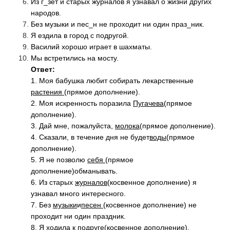
Из г_зет и старых журналов я узнавал о жизни других
народов.
Без музыки и пес_н не проходит ни один праз_ник.
Я ездила в город с подругой.
Василий хорошо играет в шахматы.
Мы встретились на мосту.
Ответ:
1. Моя бабушка любит собирать лекарственные
растения
(прямое дополнение).
2. Моя искренность поразила
Пугачева
(прямое
дополнение).
3. Дай мне, пожалуйста,
молока
(прямое дополнение).
4. Сказали, в течение дня не будет
воды
(прямое
дополнение).
5. Я не позволю
себя
(прямое
дополнение)обманывать.
6. Из старых
журналов
(косвенное дополнение) я
узнавал много интересного.
7. Без
музыки
и
песен
(косвенное дополнение) не
проходит ни один праздник.
8. Я ходила к
подруге
(косвенное дополнение).