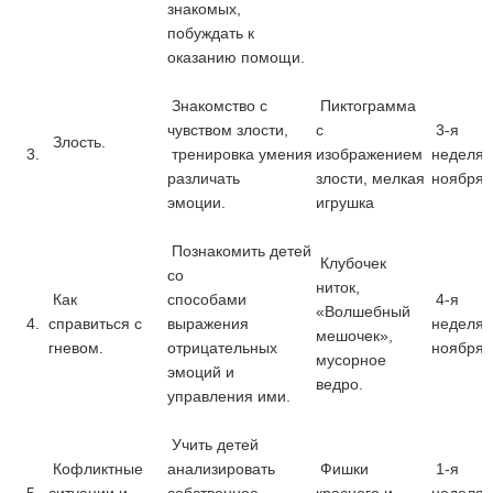
знакомых,
побуждать к
оказанию помощи.
Знакомство с
Пиктограмма
чувством злости,
с
3-я
Злость.
3.
тренировка умения
изображением
неделя
различать
злости, мелкая
ноября
эмоции.
игрушка
Познакомить детей
Клубочек
со
ниток,
Как
способами
4-я
«Волшебный
4.
справиться с
выражения
неделя
мешочек»,
гневом.
отрицательных
ноября
мусорное
эмоций и
ведро.
управления ими.
Учить детей
Кофликтные
анализировать
Фишки
1-я