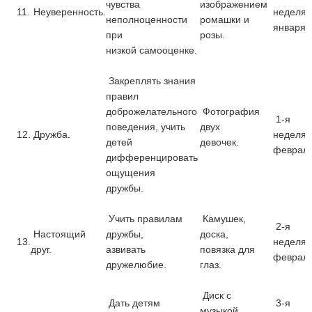
чувства
изображением
11.
Неуверенность.
неделя
неполноценности
ромашки и
января
при
розы.
низкой самооценке.
Закреплять знания
правил
доброжелательного
Фотография
1-я
поведения, учить
двух
12.
Дружба.
неделя
детей
девочек.
феврал
дифференцировать
ощущения
дружбы.
Учить правилам
Камушек,
2-я
Настоящий
дружбы,
доска,
13.
неделя
друг.
азвивать
повязка для
феврал
дружелюбие.
глаз.
Диск с
Дать детям
3-я
музыкой,