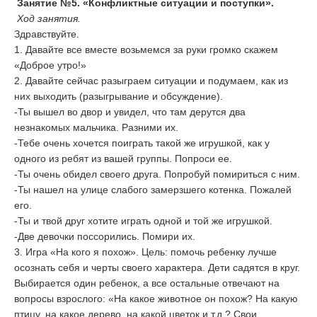
Занятие №5. «Конфликтные ситуации и поступки».
Ход занятия.
Здравствуйте.
1. Давайте все вместе возьмемся за руки громко скажем
«Доброе утро!»
2. Давайте сейчас разыграем ситуации и подумаем, как из
них выходить (разыгрывание и обсуждение).
-Ты вышел во двор и увидел, что там дерутся два
незнакомых мальчика. Разними их.
-Тебе очень хочется поиграть такой же игрушкой, как у
одного из ребят из вашей группы. Попроси ее.
-Ты очень обидел своего друга. Попробуй помириться с ним.
-Ты нашел на улице слабого замерзшего котенка. Пожалей
его.
-Ты и твой друг хотите играть одной и той же игрушкой.
-Две девочки поссорились. Помири их.
3. Игра «На кого я похож». Цель: помочь ребенку лучше
осознать себя и черты своего характера. Дети садятся в круг.
Выбирается один ребенок, а все остальные отвечают на
вопросы взрослого: «На какое животное он похож? На какую
птицу, на какое дерево, на какой цветок и т.д.? Свои