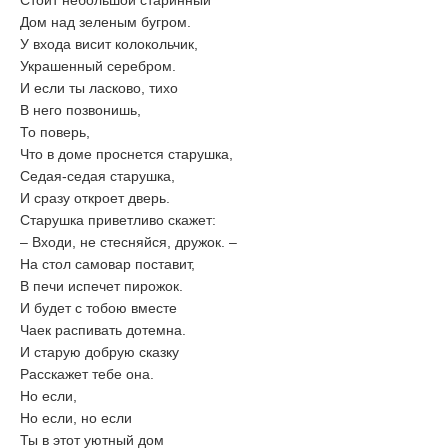
Стоит небольшой старинный
Дом над зеленым бугром.
У входа висит колокольчик,
Украшенный серебром.
И если ты ласково, тихо
В него позвонишь,
То поверь,
Что в доме проснется старушка,
Седая-седая старушка,
И сразу откроет дверь.
Старушка приветливо скажет:
– Входи, не стесняйся, дружок. –
На стол самовар поставит,
В печи испечет пирожок.
И будет с тобою вместе
Чаек распивать дотемна.
И старую добрую сказку
Расскажет тебе она.
Но если,
Но если, но если
Ты в этот уютный дом