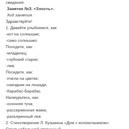
свидания.
Занятие №3. «Злость».
Ход занятия:
Здравствуйте!
1. Давайте улыбнемся, как:
-кот на солнышке;
-само солнышко.
Походите, как:
-младенец;
-глубокий старик;
-лев.
Посидите, как:
-пчела на цветке;
-наездник на лошади;
-Карабас-Барабас.
Нахмурьтесь, как:
-осенняя туча;
-рассерженная мама;
-разъяренный лев.
2. Стихотворение Л. Кузьмина «Дом с колокольчиком».