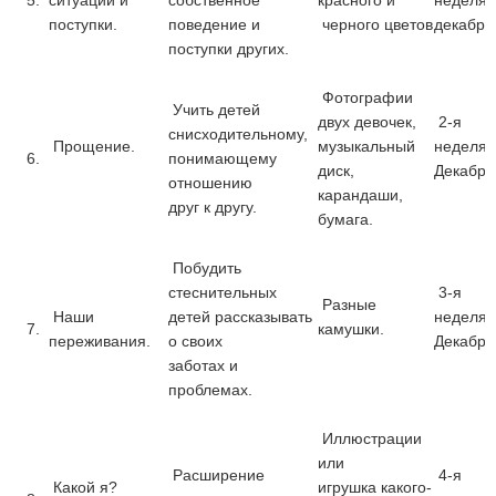
5.
ситуации и
собственное
красного и
неделя
поступки.
поведение и
черного цветов
декабря
поступки других.
Фотографии
Учить детей
двух девочек,
2-я
снисходительному,
Прощение.
музыкальный
неделя
6.
понимающему
диск,
Декабря
отношению
карандаши,
друг к другу.
бумага.
Побудить
стеснительных
3-я
Разные
Наши
детей рассказывать
неделя
7.
камушки.
переживания.
о своих
Декабря
заботах и
проблемах.
Иллюстрации
или
Расширение
4-я
Какой я?
игрушка какого-