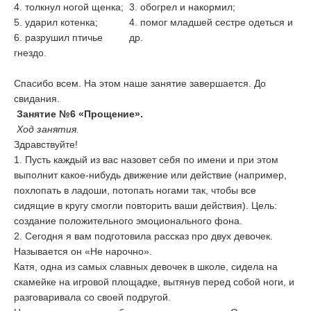
4. толкнул ногой щенка;
3. обогрел и накормил;
5. ударил котенка;
4. помог младшей сестре одеться и
6. разрушил птичье
др.
гнездо.
Спасибо всем. На этом наше занятие завершается. До
свидания.
Занятие №6 «Прощение».
Ход занятия.
Здравствуйте!
1. Пусть каждый из вас назовет себя по имени и при этом
выполнит какое-нибудь движение или действие (например,
похлопать в ладоши, потопать ногами так, чтобы все
сидящие в кругу смогли повторить ваши действия). Цель:
создание положительного эмоционального фона.
2. Сегодня я вам подготовила рассказ про двух девочек.
Называется он «Не нарочно».
Катя, одна из самых славных девочек в школе, сидела на
скамейке на игровой площадке, вытянув перед собой ноги, и
разговаривала со своей подругой.