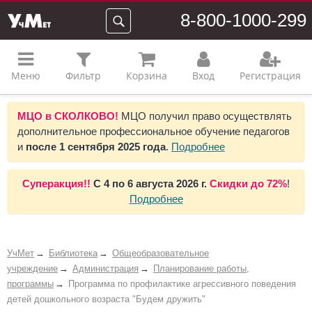
8-800-1000-299
Меню
Фильтр
Корзина
Вход
Регистрация
МЦО в СКОЛКОВО!
МЦО получил право осуществлять
дополнительное профессиональное обучение педагогов
и
после 1 сентября 2025 года
.
Подробнее
Суперакция!!
С
4 по 6 августа 2026 г.
Скидки до
72%
!
Подробнее
УчМет
Библиотека
Общеобразовательное
учреждение
Администрация
Планирование работы,
программы
Программа по профилактике агрессивного поведения
детей дошкольного возраста "Будем дружить"