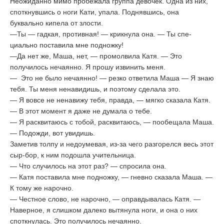
Неожиданно мимо пробежала группа девочек. Одна из них,
споткнувшись о ноги Кати, упала. Поднявшись, она
буквально кипела от злости.
—Ты — гадкая, противная! — крикнула она. — Ты спе­
циально поставила мне подножку!
—Да нет же, Маша, нет, — промолвила Катя. — Это
получилось нечаянно. Я прошу извинить меня.
— Это не было нечаянно! — резко ответила Маша — Я знаю
тебя. Ты меня ненавидишь, и поэтому сделала это.
— Я вовсе не ненавижу тебя, правда, — мягко сказала Катя.
— В этот момент я даже не думала о тебе.
— Я расквитаюсь с тобой, расквитаюсь, — пообещала Маша.
— Подожди, вот увидишь.
Заметив толпу и недоумевая, из-за чего разгорелся весь этот
сыр-бор, к ним подошла учительница.
— Что случилось на этот раз? — спросила она.
— Катя поставила мне подножку, — гневно сказала Маша. —
К тому же нарочно.
— Честное слово, не нарочно, — оправдывалась Катя. —
Наверное, я слишком далеко вытянула ноги, и она о них
споткнулась. Это получилось нечаянно.