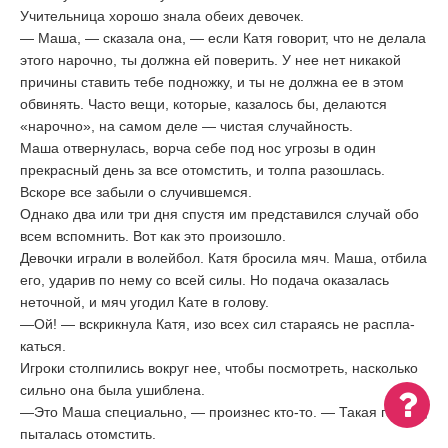
Учительница хорошо знала обеих девочек.
— Маша, — сказала она, — если Катя говорит, что не делала
этого нарочно, ты должна ей поверить. У нее нет никакой
причины ставить тебе подножку, и ты не должна ее в этом
обвинять. Часто вещи, которые, каза­лось бы, делаются
«нарочно», на самом деле — чистая случайность.
Маша отвернулась, ворча себе под нос угрозы в один
прекрасный день за все отомстить, и толпа разошлась.
Вскоре все забыли о случившемся.
Однако два или три дня спустя им представился случай обо
всем вспомнить. Вот как это произошло.
Девочки играли в волейбол. Катя бросила мяч. Маша, отбила
его, ударив по нему со всей силы. Но подача оказалась
неточной, и мяч угодил Кате в голову.
—Ой! — вскрик­нула Катя, изо всех сил стараясь не распла­
каться.
Игроки столпи­лись вокруг нее, чтобы посмотреть, насколько
сильно она была ушиб­лена.
—Это Маша специально, — произнес кто-то. — Та­кая гадкая,
пыталась отомстить.