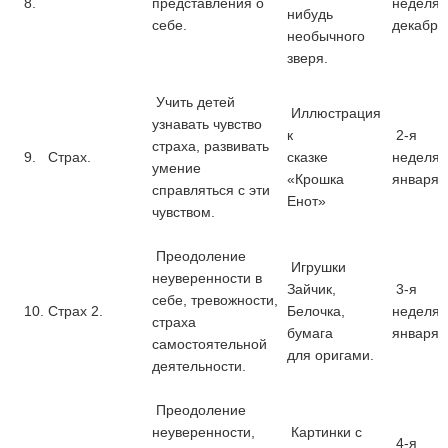
8.
представления о
неделя
нибудь
себе.
декабря
необычного
зверя.
Учить детей
Иллюстрация
узнавать чувство
к
2-я
страха, развивать
9.
Страх.
сказке
неделя
умение
«Крошка
января
справляться с эти
Енот»
чувством.
Преодоление
Игрушки
неуверенности в
Зайчик,
3-я
себе, тревожности,
10.
Страх 2.
Белочка,
неделя
страха
бумага
января
самостоятельной
для оригами.
деятельности.
Преодоление
неуверенности,
Картинки с
4-я