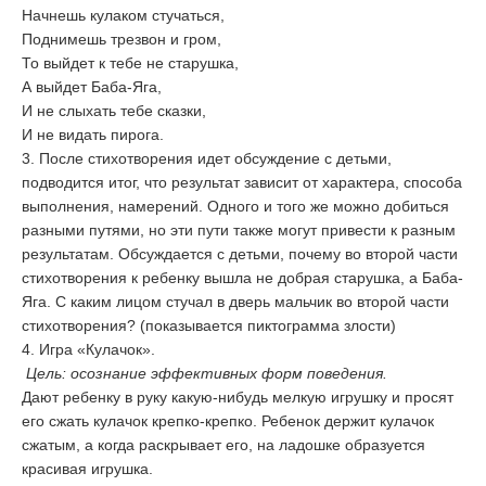
Начнешь кулаком стучаться,
Поднимешь трезвон и гром,
То выйдет к тебе не старушка,
А выйдет Баба-Яга,
И не слыхать тебе сказки,
И не видать пирога.
3. После стихотворения идет обсуждение с детьми,
подводится итог, что результат зависит от характера, способа
выполнения, намерений. Одного и того же можно добиться
разными путями, но эти пути также могут привести к разным
результатам. Обсуждается с детьми, почему во второй части
стихотворения к ребенку вышла не добрая старушка, а Баба-
Яга. С каким лицом стучал в дверь мальчик во второй части
стихотворения? (показывается пиктограмма злости)
4. Игра «Кулачок».
Цель: осознание эффективных форм поведения.
Дают ребенку в руку какую-нибудь мелкую игрушку и просят
его сжать кулачок крепко-крепко. Ребенок держит кулачок
сжатым, а когда раскрывает его, на ладошке образуется
красивая игрушка.