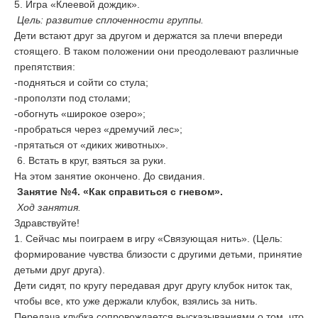
5. Игра «Клеевой дождик».
Цель: развитие сплоченности группы.
Дети встают друг за другом и держатся за плечи впереди
стоящего. В таком положении они преодолевают различные
препятствия:
-подняться и сойти со стула;
-проползти под столами;
-обогнуть «широкое озеро»;
-пробраться через «дремучий лес»;
-прятаться от «диких животных».
6. Встать в круг, взяться за руки.
На этом занятие окончено. До свидания.
Занятие №4. «Как справиться с гневом».
Ход занятия.
Здравствуйте!
1. Сейчас мы поиграем в игру «Связующая нить». (Цель:
формирование чувства близости с другими детьми, принятие
детьми друг друга).
Дети сидят, по кругу передавая друг другу клубок ниток так,
чтобы все, кто уже держали клубок, взялись за нить.
Передача клубка сопровождается высказываниями о том, что