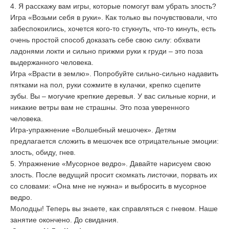
4. Я расскажу вам игры, которые помогут вам убрать злость?
Игра «Возьми себя в руки». Как только вы почувствовали, что
забеспокоились, хочется кого-то стукнуть, что-то кинуть, есть
очень простой способ доказать себе свою силу: обхвати
ладонями локти и сильно прижми руки к груди – это поза
выдержанного человека.
Игра «Врасти в землю». Попробуйте сильно-сильно надавить
пятками на пол, руки сожмите в кулачки, крепко сцепите
зубы. Вы – могучие крепкие деревья. У вас сильные корни, и
никакие ветры вам не страшны. Это поза уверенного
человека.
Игра-упражнение «Волшебный мешочек». Детям
предлагается сложить в мешочек все отрицательные эмоции:
злость, обиду, гнев.
5. Упражнение «Мусорное ведро». Давайте нарисуем свою
злость. После ведущий просит скомкать листочки, порвать их
со словами: «Она мне не нужна» и выбросить в мусорное
ведро.
Молодцы! Теперь вы знаете, как справляться с гневом. Наше
занятие окончено. До свидания.