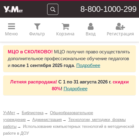
8-800-1000-299
Меню
Фильтр
Корзина
Вход
Регистрация
МЦО в СКОЛКОВО!
МЦО получил право осуществлять
дополнительное профессиональное обучение педагогов
и
после 1 сентября 2025 года
.
Подробнее
Летняя распродажа!
С 1 по 31 августа 2026 г.
скидки
80%
!
Подробнее
УчМет
Библиотека
Общеобразовательное
учреждение
Администрация
Технологии, методики, формы
работы
Использование компьютерных технологий в методической
работе в ДОУ