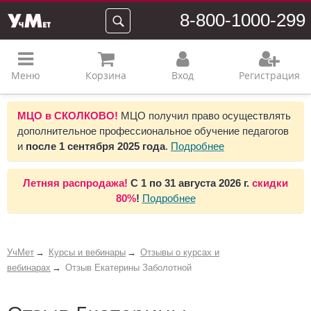
8-800-1000-299
Меню
Корзина
Вход
Регистрация
МЦО в СКОЛКОВО!
МЦО получил право осуществлять
дополнительное профессиональное обучение педагогов
и
после 1 сентября 2025 года
.
Подробнее
Летняя распродажа!
С 1 по 31 августа 2026 г.
скидки
80%
!
Подробнее
УчМет
Курсы и вебинары
Отзывы о курсах и
вебинарах
Отзыв Екатерины Заболотной