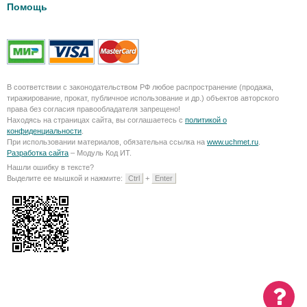
Помощь
В соответствии с законодательством РФ любое распространение (продажа,
тиражирование, прокат, публичное использование и др.) объектов авторского
права без согласия правообладателя запрещено!
Находясь на страницах сайта, вы соглашаетесь с
политикой о
конфиденциальности
.
При использовании материалов, обязательна ссылка на
www.uchmet.ru
.
Разработка сайта
– Модуль Код ИТ.
Нашли ошибку в тексте?
Выделите ее мышкой и нажмите:
Ctrl
+
Enter