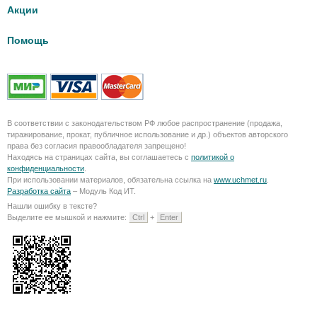
Акции
Помощь
В соответствии с законодательством РФ любое распространение (продажа,
тиражирование, прокат, публичное использование и др.) объектов авторского
права без согласия правообладателя запрещено!
Находясь на страницах сайта, вы соглашаетесь с
политикой о
конфиденциальности
.
При использовании материалов, обязательна ссылка на
www.uchmet.ru
.
Разработка сайта
– Модуль Код ИТ.
Нашли ошибку в тексте?
Выделите ее мышкой и нажмите:
Ctrl
+
Enter