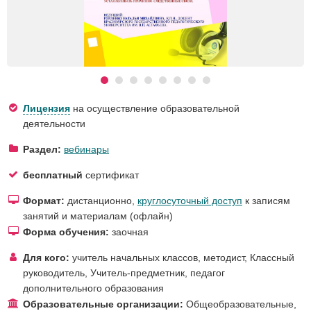
Лицензия
на осуществление образовательной
деятельности
Раздел:
вебинары
бесплатный
сертификат
Формат:
дистанционно,
круглосуточный доступ
к записям
занятий и материалам (офлайн)
Форма обучения:
заочная
Для кого:
учитель начальных классов
,
методист
,
Классный
руководитель
,
Учитель-предметник
,
педагог
дополнительного образования
Образовательные организации:
Общеобразовательные
,