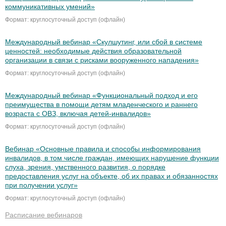
коммуникативных умений»
Формат: круглосуточный доступ (офлайн)
Международный вебинар «Скулшутинг, или сбой в системе
ценностей: необходимые действия образовательной
организации в связи с рисками вооруженного нападения»
Формат: круглосуточный доступ (офлайн)
Международный вебинар «Функциональный подход и его
преимущества в помощи детям младенческого и раннего
возраста с ОВЗ, включая детей-инвалидов»
Формат: круглосуточный доступ (офлайн)
Вебинар «Основные правила и способы информирования
инвалидов, в том числе граждан, имеющих нарушение функции
слуха, зрения, умственного развития, о порядке
предоставления услуг на объекте, об их правах и обязанностях
при получении услуг»
Формат: круглосуточный доступ (офлайн)
Расписание вебинаров