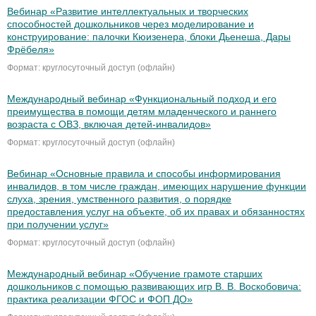
Вебинар «Развитие интеллектуальных и творческих
способностей дошкольников через моделирование и
конструирование: палочки Кюизенера, блоки Дьенеша, Дары
Фрёбеля»
Формат: круглосуточный доступ (офлайн)
Международный вебинар «Функциональный подход и его
преимущества в помощи детям младенческого и раннего
возраста с ОВЗ, включая детей-инвалидов»
Формат: круглосуточный доступ (офлайн)
Вебинар «Основные правила и способы информирования
инвалидов, в том числе граждан, имеющих нарушение функции
слуха, зрения, умственного развития, о порядке
предоставления услуг на объекте, об их правах и обязанностях
при получении услуг»
Формат: круглосуточный доступ (офлайн)
Международный вебинар «Обучение грамоте старших
дошкольников с помощью развивающих игр В. В. Воскобовича:
практика реализации ФГОС и ФОП ДО»