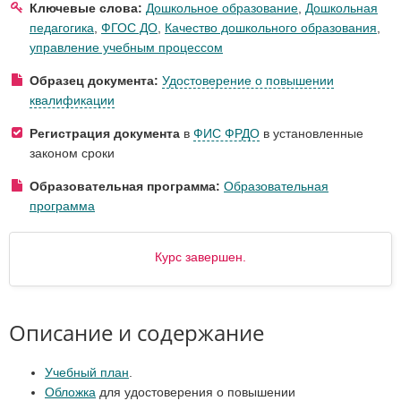
Ключевые слова:
Дошкольное образование
,
Дошкольная
педагогика
,
ФГОС ДО
,
Качество дошкольного образования
,
управление учебным процессом
Образец документа:
Удостоверение о повышении
квалификации
Регистрация документа
в
ФИС ФРДО
в установленные
законом сроки
Образовательная программа:
Образовательная
программа
Курс завершен.
Описание и содержание
Учебный план
.
Обложка
для удостоверения о повышении